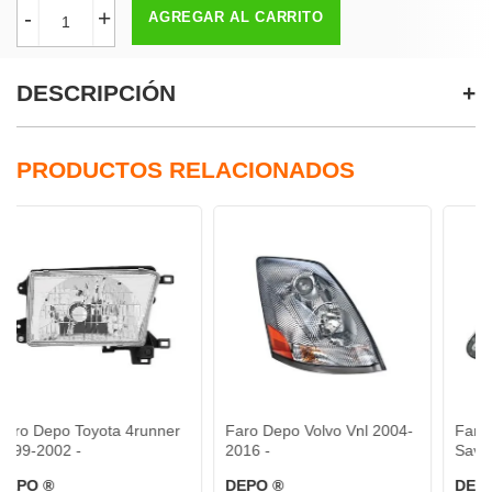
-
+
AGREGAR AL CARRITO
DESCRIPCIÓN
PRODUCTOS RELACIONADOS
yota 4runner
Faro Depo Volvo Vnl 2004-
Faro Depo Volks
2016 -
Saveiro 2009-2013
DEPO ®
DEPO ®