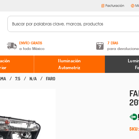
Facturación
Mi
ENVÍO GRATIS
7 DÍAS
a todo México
para devolucione
A partir de $599 MXN.
Términos y condiciones
ación
Iluminación
Lumin
* Aplican restricciones
Políticas de devoluciones
rior
Automotriz
F
AMA
7.5
N/A
FARO
FA
20
SKU: