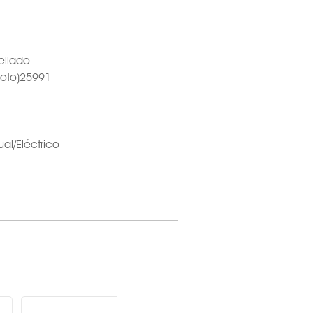
ellado
loto)25991 -
l/Eléctrico