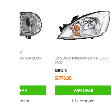
f 2000-
Faro Depo Mitsubishi Lancer 2004-
Faro Depo Fr
2007 -
1996-2017 -
DEPO ®
DEPO ®
$1,778.00
$2,313.00
AGREGAR
Comparar