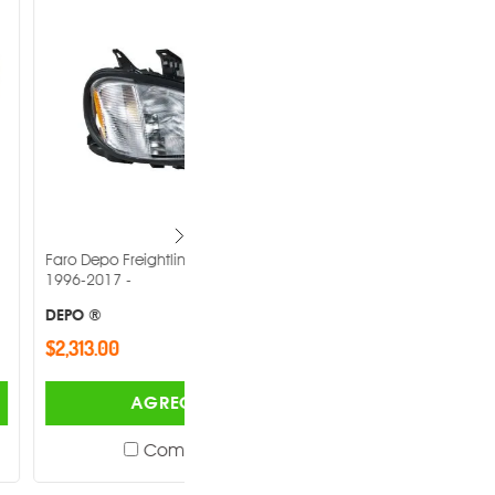
eightliner Columbia
Faro Depo Volkswagen Jetta 1999-
2007 -
DEPO ®
$1,040.00
AGREGAR
AGREGAR
Comparar
Comparar