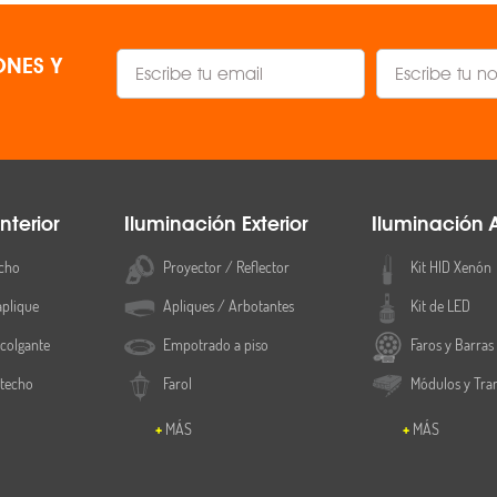
NES Y
nterior
Iluminación Exterior
Iluminación 
cho
Proyector / Reflector
Kit HID Xenón
aplique
Apliques / Arbotantes
Kit de LED
colgante
Empotrado a piso
Faros y Barras
 techo
Farol
Módulos y Tra
MÁS
MÁS