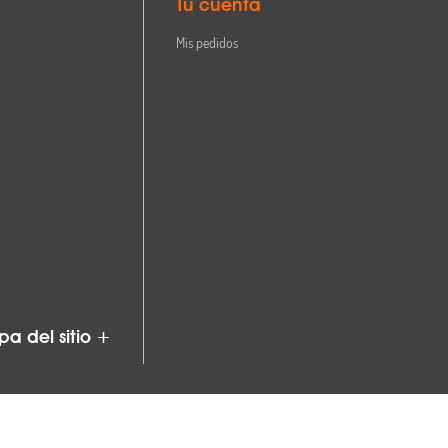
Tu cuenta
Mis pedidos
a del sitio +