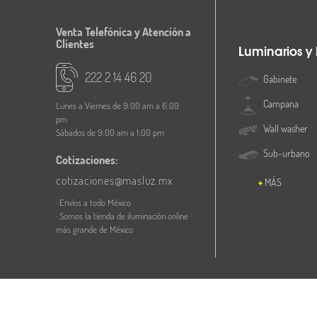
Venta Telefónica y Atención a
Clientes
Luminarios y
222 2 14 46 20
Gabinete
Campana
Lunes a Viernes de 9:00 am a 6:00
pm
Wall washer
Sábados de 9:00 am a 1:00 pm
Sub-urbano
Cotizaciones:
cotizaciones@masluz.mx
MÁS
· Envíos a todo México
· Somos la tienda de iluminación online
más grande de México