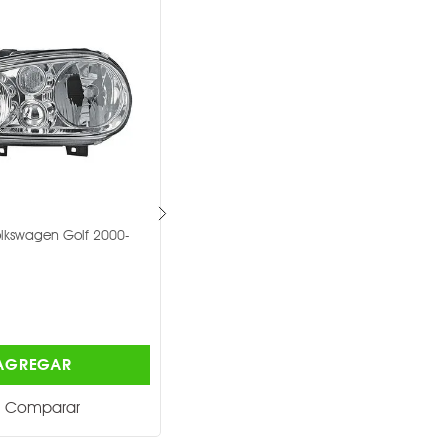
tsubishi Lancer 2004-
Faro Depo Freightliner Columbia
1996-2017 -
DEPO ®
$1,894.00
AGREGAR
AGREGAR
Comparar
Comparar