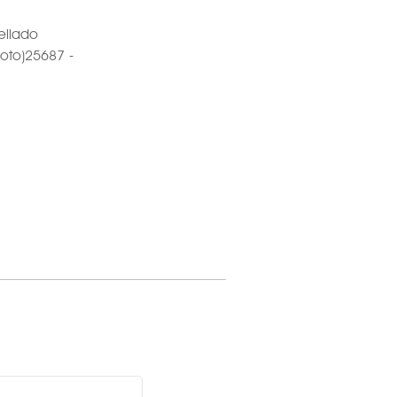
ellado
loto)25687 -