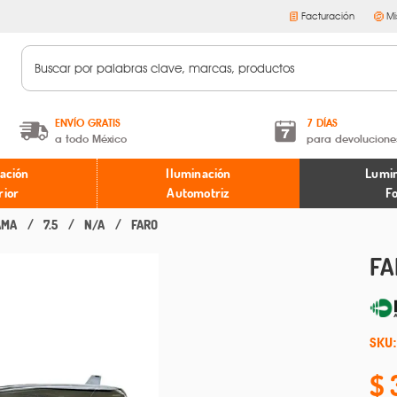
Facturación
Mi
ENVÍO GRATIS
7 DÍAS
a todo México
para devolucione
A partir de $599 MXN.
Términos y condiciones
ación
Iluminación
Lumin
* Aplican restricciones
Políticas de devoluciones
rior
Automotriz
F
AMA
7.5
N/A
FARO
FA
SKU: