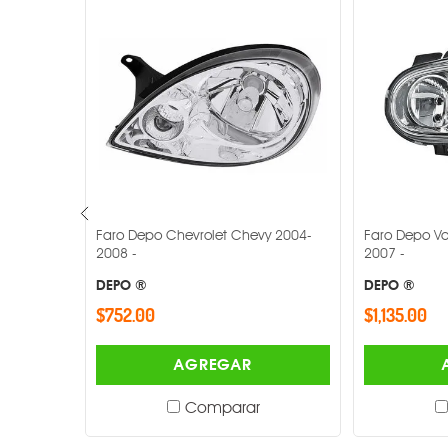
y 2004-
Faro Depo Volkswagen Golf 2000-
Faro Depo Mi
2007 -
2007 -
DEPO ®
DEPO ®
$1,135.00
$1,778.00
AGREGAR
Comparar