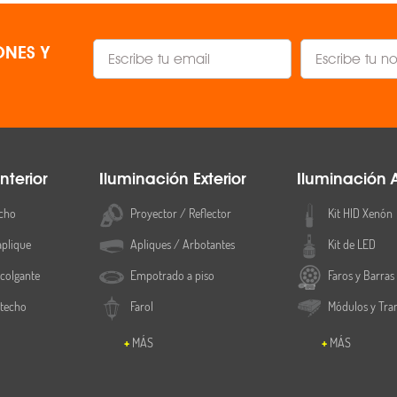
NES Y
nterior
Iluminación Exterior
Iluminación 
cho
Proyector / Reflector
Kit HID Xenón
aplique
Apliques / Arbotantes
Kit de LED
colgante
Empotrado a piso
Faros y Barras
 techo
Farol
Módulos y Tra
MÁS
MÁS