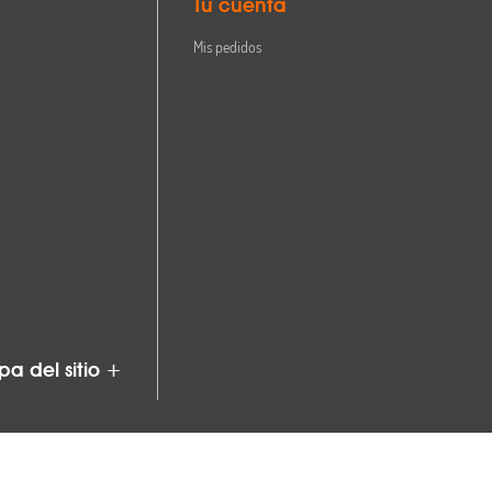
Tu cuenta
Mis pedidos
a del sitio +