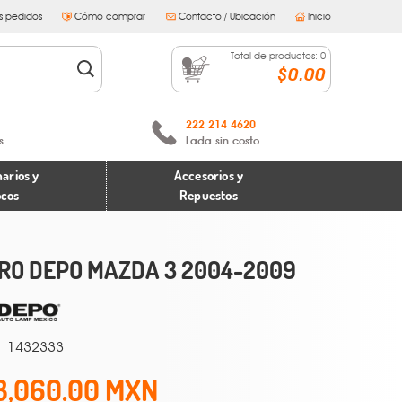
s pedidos
Cómo comprar
Contacto / Ubicación
Inicio
Total de productos:
0
$0.00
222 214 4620
s
Lada sin costo
arios y
Accesorios y
ocos
Repuestos
RO DEPO MAZDA 3 2004-2009
1432333
3,060.00