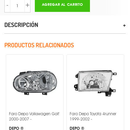
-
+
AGREGAR AL CARRITO
DESCRIPCIÓN
PRODUCTOS RELACIONADOS
ro Depo Volkswagen Golf
Faro Depo Toyota 4runner
Faro De
00-2007 -
1999-2002 -
2016 -
PO ®
DEPO ®
DEPO 