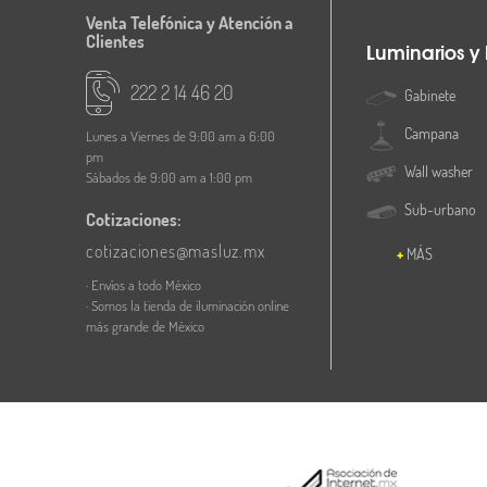
Venta Telefónica y Atención a
Clientes
Luminarios y
222 2 14 46 20
Gabinete
Campana
Lunes a Viernes de 9:00 am a 6:00
pm
Wall washer
Sábados de 9:00 am a 1:00 pm
Sub-urbano
Cotizaciones:
cotizaciones@masluz.mx
MÁS
· Envíos a todo México
· Somos la tienda de iluminación online
más grande de México