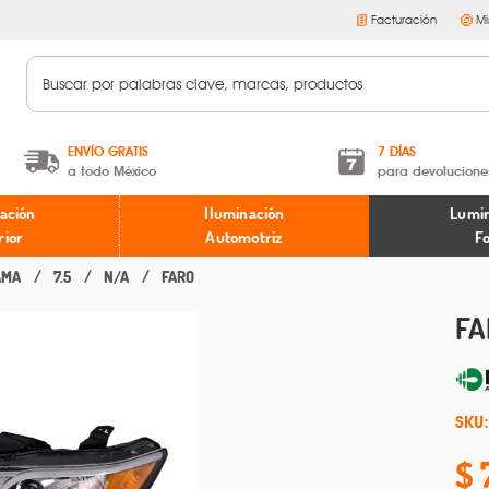
Facturación
Mi
ENVÍO GRATIS
7 DÍAS
a todo México
para devolucione
A partir de $599 MXN.
Términos y condiciones
ación
Iluminación
Lumin
* Aplican restricciones
Políticas de devoluciones
rior
Automotriz
F
AMA
7.5
N/A
FARO
FA
SKU: