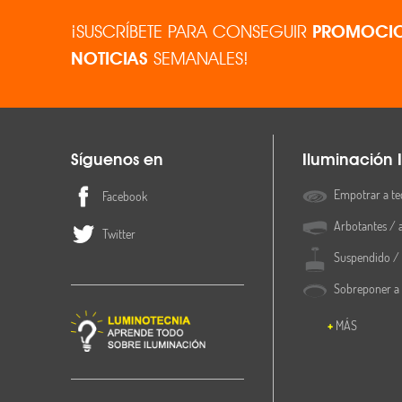
¡SUSCRÍBETE PARA CONSEGUIR
PROMOCIO
NOTICIAS
SEMANALES!
Síguenos en
Iluminación I
Empotrar a te
Facebook
Arbotantes / 
Twitter
Suspendido / 
Sobreponer a
MÁS