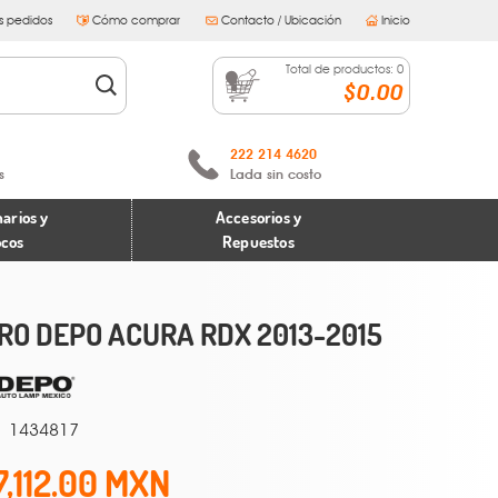
s pedidos
Cómo comprar
Contacto / Ubicación
Inicio
Total de productos:
0
$0.00
222 214 4620
s
Lada sin costo
arios y
Accesorios y
ocos
Repuestos
RO DEPO ACURA RDX 2013-2015
1434817
7,112.00