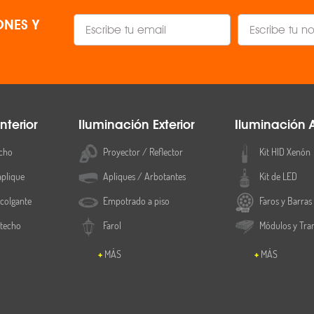
NES Y
nterior
Iluminación Exterior
Iluminación 
cho
Proyector / Reflector
Kit HID Xenón
aplique
Apliques / Arbotantes
Kit de LED
colgante
Empotrado a piso
Faros y Barras
 techo
Farol
Módulos y Tra
MÁS
MÁS