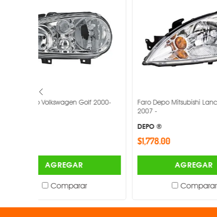
f 2000-
Faro Depo Mitsubishi Lancer 2004-
Faro Depo Fr
2007 -
1996-2017 -
DEPO ®
DEPO ®
$1,778.00
$1,894.00
AGREGAR
Comparar