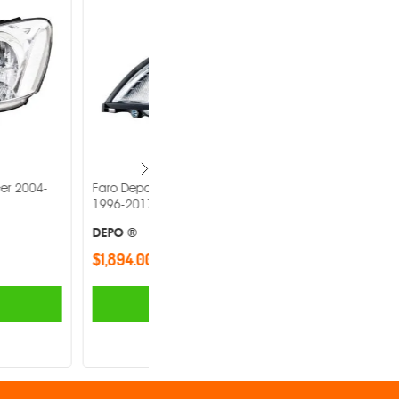
eightliner Columbia
Faro Depo Volkswagen Jetta 2008-
2015 -
DEPO ®
$1,220.00
AGREGAR
AGREGAR
Comparar
Comparar