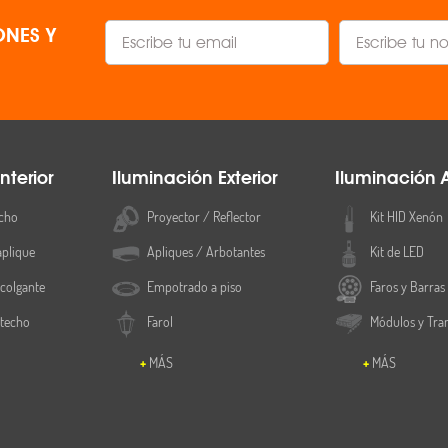
NES Y
nterior
Iluminación Exterior
Iluminación 
cho
Proyector / Reflector
Kit HID Xenón
aplique
Apliques / Arbotantes
Kit de LED
colgante
Empotrado a piso
Faros y Barras
 techo
Farol
Módulos y Tra
MÁS
MÁS