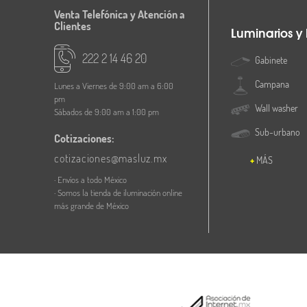
Venta Telefónica y Atención a
Clientes
Luminarios y
222 2 14 46 20
Gabinete
Campana
Lunes a Viernes de 9:00 am a 6:00
pm
Wall washer
Sábados de 9:00 am a 1:00 pm
Sub-urbano
Cotizaciones:
cotizaciones@masluz.mx
MÁS
· Envíos a todo México
· Somos la tienda de iluminación online
más grande de México