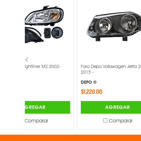
2002-
Faro Depo Volkswagen Jetta 2008-
Faro Depo Vo
2015 -
2007 -
DEPO ®
DEPO ®
$1,220.00
$1,040.00
AGREGAR
Comparar