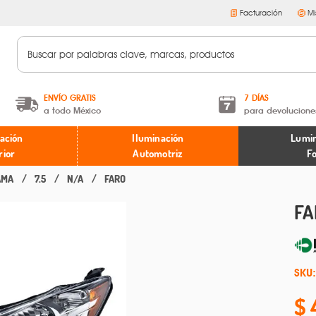
Facturación
Mi
ENVÍO GRATIS
7 DÍAS
a todo México
para devolucione
A partir de $599 MXN.
Términos y condiciones
ación
Iluminación
Lumin
* Aplican restricciones
Políticas de devoluciones
rior
Automotriz
F
AMA
7.5
N/A
FARO
FA
SKU: