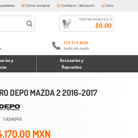
s pedidos
Cómo comprar
Contacto / Ubicación
Inicio
Total de productos:
0
$0.00
222 214 4620
s
Lada sin costo
arios y
Accesorios y
ocos
Repuestos
RO DEPO MAZDA 2 2016-2017
1434694
4,170.00