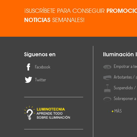
¡SUSCRÍBETE PARA CONSEGUIR
PROMOCIO
NOTICIAS
SEMANALES!
Síguenos en
Iluminación I
Empotrar a te
Facebook
Arbotantes / 
Twitter
Suspendido / 
Sobreponer a
MÁS