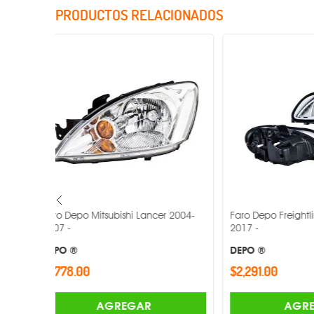
PRODUCTOS RELACIONADOS
r 2004-
Faro Depo Freightliner M2 2002-
Faro Depo Vo
2017 -
2005 -
DEPO ®
DEPO ®
$2,291.00
$985.00
AGREGAR