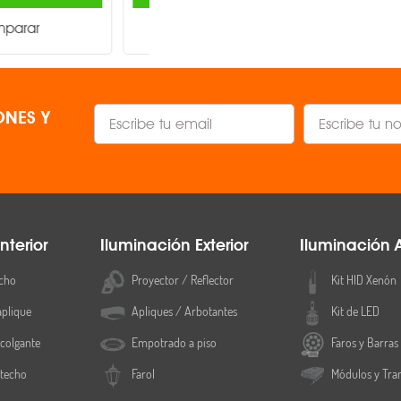
Comparar
Comparar
NES Y
nterior
Iluminación Exterior
Iluminación 
cho
Proyector / Reflector
Kit HID Xenón
aplique
Apliques / Arbotantes
Kit de LED
colgante
Empotrado a piso
Faros y Barras
 techo
Farol
Módulos y Tra