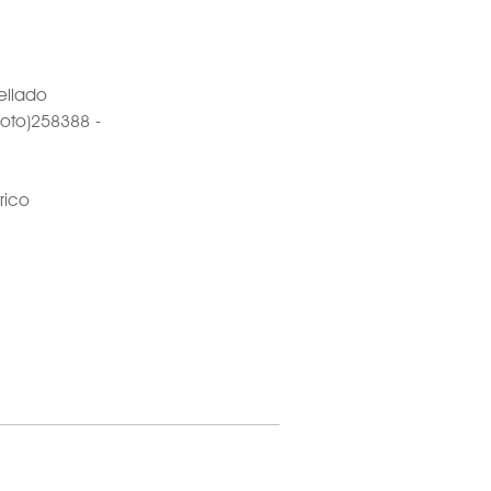
ellado
loto)258388 -
rico