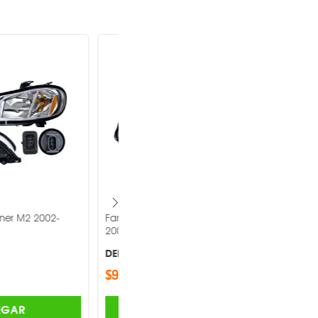
lkswagen Pointer 2000-
Faro Depo Toyota Tundra 2000-2004
-
DEPO ®
$1,185.00
AGREGAR
AGREGAR