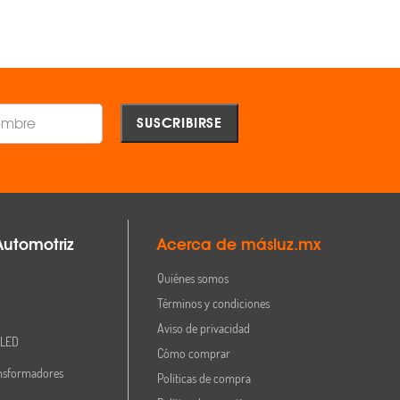
Comparar
Comparar
Automotriz
Acerca de másluz.mx
Quiénes somos
Términos y condiciones
Aviso de privacidad
 LED
Cómo comprar
nsformadores
Políticas de compra