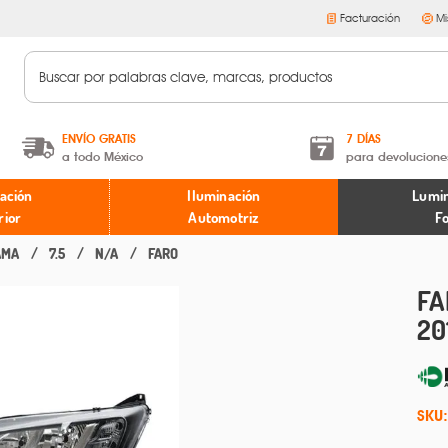
Facturación
Mi
ENVÍO GRATIS
7 DÍAS
a todo México
para devolucione
A partir de $599 MXN.
Términos y condiciones
ación
Iluminación
Lumin
* Aplican restricciones
Políticas de devoluciones
rior
Automotriz
F
AMA
7.5
N/A
FARO
FA
20
SKU: