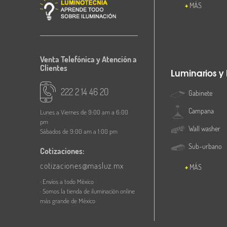
MÁS
Venta Telefónica y Atención a
Clientes
Luminarios y
222 2 14 46 20
Gabinete
Campana
Lunes a Viernes de 9:00 am a 6:00
pm
Wall washer
Sábados de 9:00 am a 1:00 pm
Sub-urbano
Cotizaciones:
cotizaciones@masluz.mx
MÁS
· Envíos a todo México
· Somos la tienda de iluminación online
más grande de México