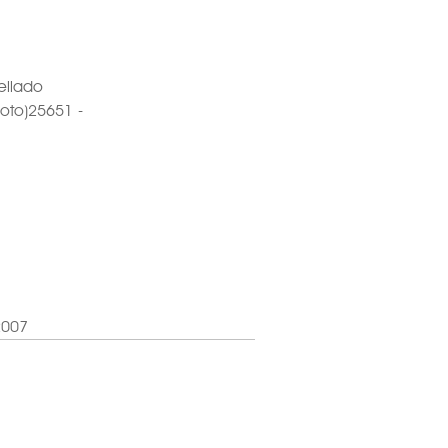
ellado
loto)25651 -
2007