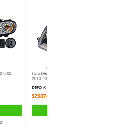
lkswagen Transporter
Faro Depo Volkswagen Jetta 2008-
2015 -
DEPO ®
$1,220.00
AGREGAR
AGREGAR
Comparar
Comparar