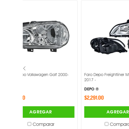
f 2000-
Faro Depo Freightliner M2 2002-
Faro Depo Vo
2017 -
2010-2016 -
DEPO ®
DEPO ®
$2,291.00
$2,937.00
AGREGAR
Comparar