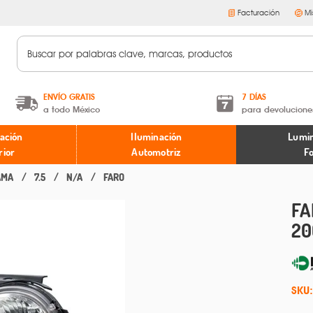
Facturación
Mi
ENVÍO GRATIS
7 DÍAS
a todo México
para devolucione
A partir de $599 MXN.
Términos y condiciones
ación
Iluminación
Lumin
* Aplican restricciones
Políticas de devoluciones
rior
Automotriz
F
AMA
7.5
N/A
FARO
FA
20
SKU: