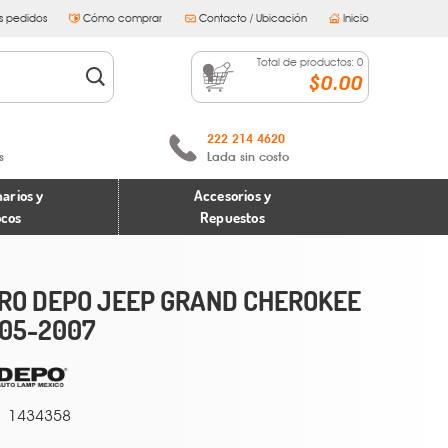
s pedidos
Cómo comprar
Contacto / Ubicación
Inicio
Total de productos:
0
$0.00
222 214 4620
s
Lada sin costo
arios y
Accesorios y
ocos
Repuestos
RO DEPO JEEP GRAND CHEROKEE
05-2007
1434358