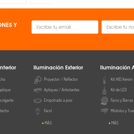
NES Y
nterior
Iluminación Exterior
Iluminación 
cho
Proyector / Reflector
Kit HID Xenón
aplique
Apliques / Arbotantes
Kit de LED
colgante
Empotrado a piso
Faros y Barras
 techo
Farol
Módulos y Tra
MÁS
MÁS