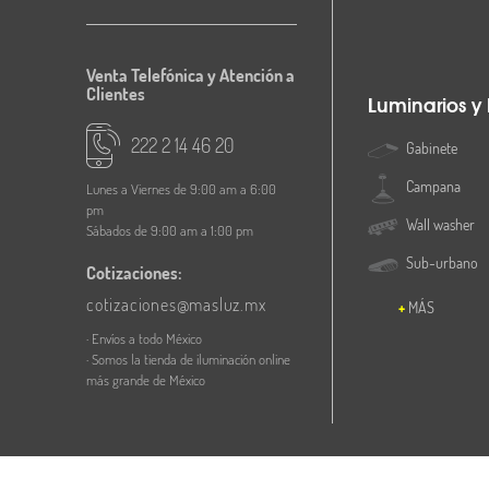
Venta Telefónica y Atención a
Clientes
Luminarios y
222 2 14 46 20
Gabinete
Campana
Lunes a Viernes de 9:00 am a 6:00
pm
Wall washer
Sábados de 9:00 am a 1:00 pm
Sub-urbano
Cotizaciones:
cotizaciones@masluz.mx
MÁS
· Envíos a todo México
· Somos la tienda de iluminación online
más grande de México