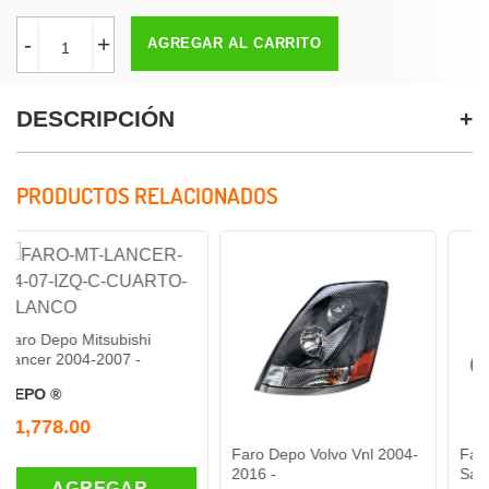
-
+
AGREGAR AL CARRITO
DESCRIPCIÓN
PRODUCTOS RELACIONADOS
 Mitsubishi
04-2007 -
00
Faro Depo Volvo Vnl 2004-
Faro Depo Vol
2016 -
Saveiro 2010-2
GREGAR