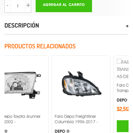
-
+
AGREGAR AL CARRITO
DESCRIPCIÓN
PRODUCTOS RELACIONADOS
Faro Depo Volkswa
Transporter 2010-20
DEPO ®
$2,512.00
ta 4runner
Faro Depo Freightliner
Columbia 1996-2017 -
AGREGA
DEPO ®