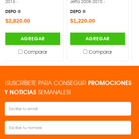
Jetta 2008-2015 -
Jetta 1999-2
DEPO ®
DEPO ®
0.00
$1,220.00
$1,040.00
AGREGAR
AGREGAR
AG
Comparar
Comparar
Co
¡SUSCRÍBETE PARA CONSEGUIR
PROMOCIONES
Y NOTICIAS
SEMANALES!