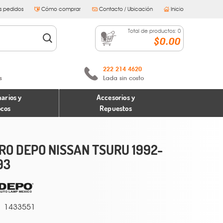
s pedidos
Cómo comprar
Contacto / Ubicación
Inicio
Total de productos:
0
$0.00
222 214 4620
s
Lada sin costo
arios y
Accesorios y
ocos
Repuestos
RO DEPO NISSAN TSURU 1992-
93
1433551