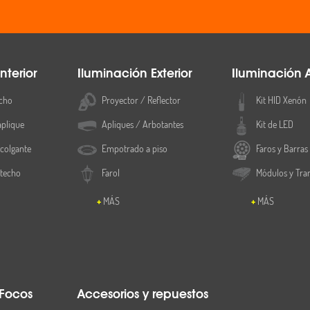
nterior
Iluminación Exterior
Iluminación 
cho
Proyector / Reflector
Kit HID Xenón
aplique
Apliques / Arbotantes
Kit de LED
colgante
Empotrado a piso
Faros y Barras
 techo
Farol
Módulos y Tra
MÁS
MÁS
 Focos
Accesorios y repuestos