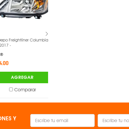
eightliner Columbia
Faro Depo Volkswagen Jetta 2011-
2018 -
DEPO ®
$2,746.00
AGREGAR
AGREGAR
Comparar
Comparar
NES Y