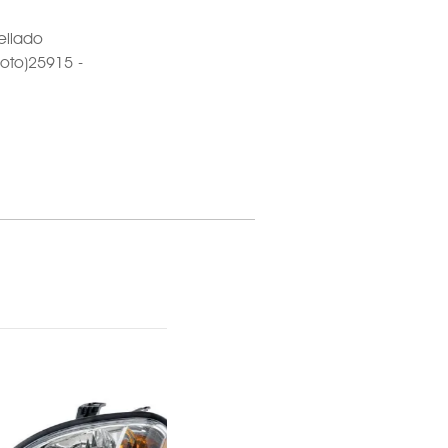
ellado
loto)25915 -