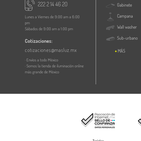
222 2 14 46 20
Gabinete
Campana
Lunes a Viernes de 9:00 am a 6:00
pm
Wall washer
Sábados de 9:00 am a 1:00 pm
Sub-urbano
Cotizaciones:
cotizaciones@masluz.mx
MÁS
· Envíos a todo México
· Somos la tienda de iluminación online
más grande de México