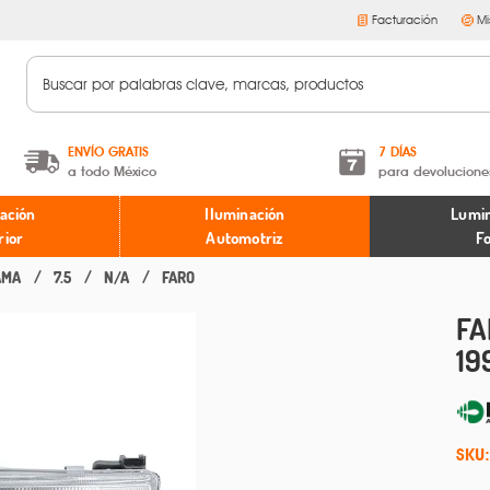
Facturación
Mi
ENVÍO GRATIS
7 DÍAS
a todo México
para devolucione
A partir de $599 MXN.
Términos y condiciones
ación
Iluminación
Lumin
* Aplican restricciones
Políticas de devoluciones
rior
Automotriz
F
AMA
7.5
N/A
FARO
FA
19
SKU: