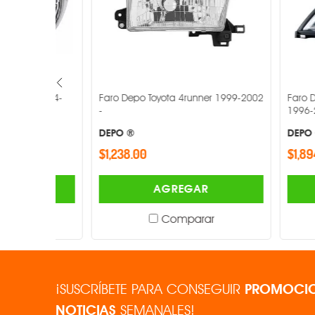
y 2004-
Faro Depo Toyota 4runner 1999-2002
Faro Depo Fr
-
1996-2017 -
DEPO ®
DEPO ®
$1,238.00
$1,894.00
AGREGAR
Comparar
¡SUSCRÍBETE PARA CONSEGUIR
PROMOCIO
NOTICIAS
SEMANALES!