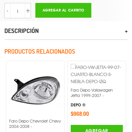
-
+
AGREGAR AL CARRITO
DESCRIPCIÓN
PRODUCTOS RELACIONADOS
Faro Depo Volkswagen
Faro De
Jetta 1999-2007 -
2008-20
DEPO ®
DEPO ®
$968.00
$1,185.
o Depo Chevrolet Chevy
4-2008 -
AGREGAR