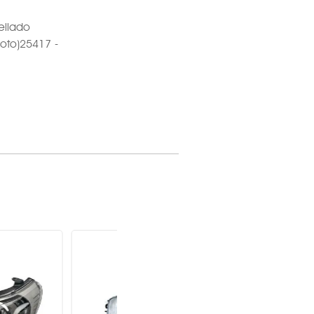
ellado
loto)25417 -