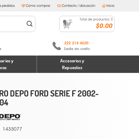
s pedidos
Cómo comprar
Contacto / Ubicación
Inicio
Total de productos:
0
$0.00
222 214 4620
s
Lada sin costo
arios y
Accesorios y
ocos
Repuestos
RO DEPO FORD SERIE F 2002-
04
1433077