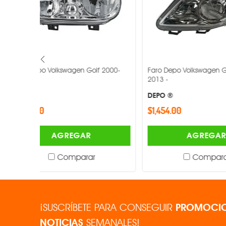
f 2000-
Faro Depo Volkswagen Gol 2009-
Faro Depo V
2013 -
2001-2004 -
DEPO ®
DEPO ®
$1,454.00
$959.00
AGREGAR
Comparar
¡SUSCRÍBETE PARA CONSEGUIR
PROMOCIO
NOTICIAS
SEMANALES!