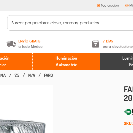
Facturación
Mi
ENVÍO GRATIS
7 DÍAS
a todo México
para devolucione
A partir de $599 MXN.
Términos y condiciones
ación
Iluminación
Lumin
* Aplican restricciones
Políticas de devoluciones
rior
Automotriz
F
AMA
7.5
N/A
FARO
FA
20
SKU: