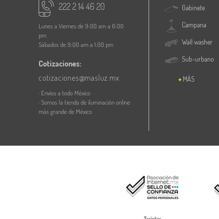
222 2 14 46 20
Gabinete
Campana
Lunes a Viernes de 9:00 am a 6:00
pm
Wall washer
Sábados de 9:00 am a 1:00 pm
Sub-urbano
Cotizaciones:
cotizaciones@masluz.mx
MÁS
· Envíos a todo México
· Somos la tienda de iluminación online
más grande de México