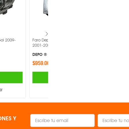
olkswagen Eurovan
Faro Depo Seat Cordoba 1999-2001
-
DEPO ®
$1,003.00
AGREGAR
AGREGAR
Comparar
Comparar
NES Y