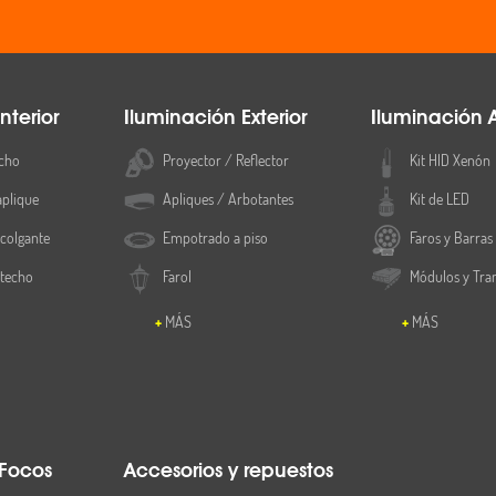
nterior
Iluminación Exterior
Iluminación 
cho
Proyector / Reflector
Kit HID Xenón
aplique
Apliques / Arbotantes
Kit de LED
colgante
Empotrado a piso
Faros y Barras
 techo
Farol
Módulos y Tra
MÁS
MÁS
 Focos
Accesorios y repuestos