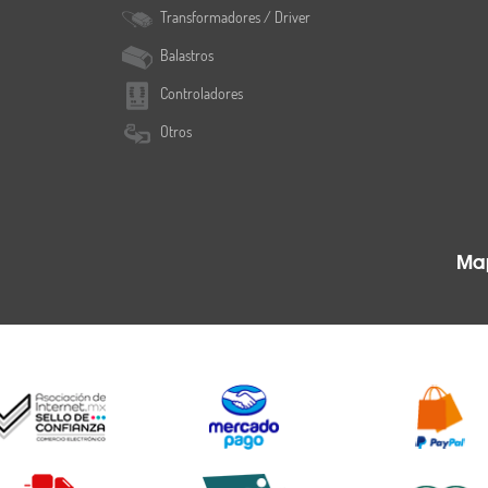
Transformadores / Driver
Balastros
Controladores
Otros
Map