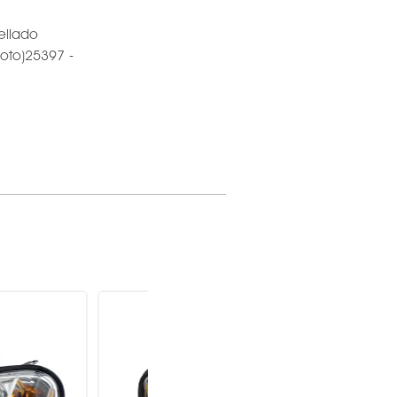
ellado
loto)25397 -