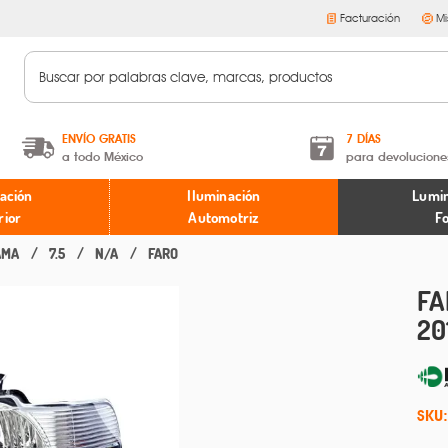
Facturación
Mi
ENVÍO GRATIS
7 DÍAS
a todo México
para devolucione
A partir de $599 MXN.
Términos y condiciones
ación
Iluminación
Lumin
* Aplican restricciones
Políticas de devoluciones
rior
Automotriz
F
AMA
7.5
N/A
FARO
FA
20
SKU: