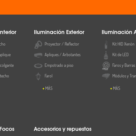
nterior
Iluminación Exterior
Iluminación 
cho
Proyector / Reflector
Kit HID Xenón
aplique
Apliques / Arbotantes
Kit de LED
colgante
Empotrado a piso
Faros y Barras
 techo
Farol
Módulos y Tra
MÁS
MÁS
 Focos
Accesorios y repuestos