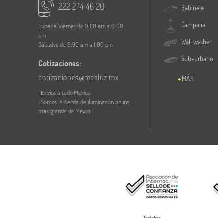
222 2 14 46 20
Gabinete
Campana
Lunes a Viernes de 9:00 am a 6:00
pm
Wall washer
Sábados de 9:00 am a 1:00 pm
Sub-urbano
Cotizaciones:
cotizaciones@masluz.mx
MÁS
· Envíos a todo México
· Somos la tienda de iluminación online
más grande de México