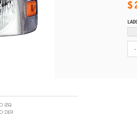
LAD
-
O IZQ
PO DER