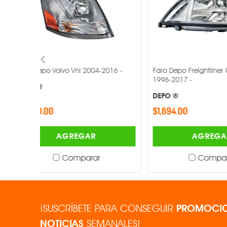
2016 -
Faro Depo Freightliner Columbia
Faro Depo Fr
1996-2017 -
1996-2017 -
DEPO ®
DEPO ®
$1,894.00
$2,313.00
AGREGAR
Comparar
¡SUSCRÍBETE PARA CONSEGUIR
PROMOCIO
NOTICIAS
SEMANALES!