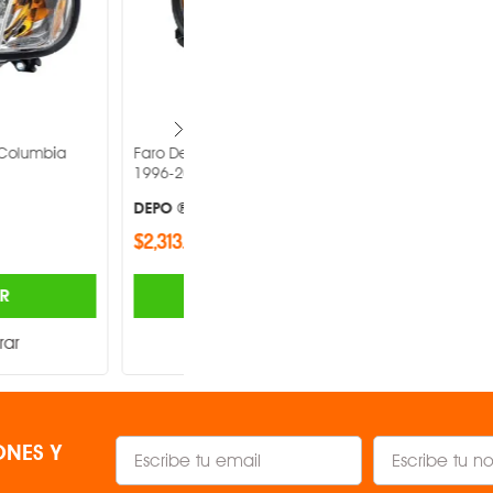
eightliner Columbia
Faro Depo Volkswagen Saveiro 2010-
2013 -
DEPO ®
$1,185.00
AGREGAR
AGREGAR
Comparar
Comparar
NES Y