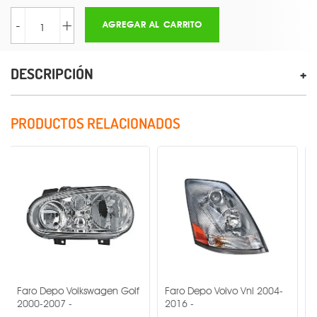
-
+
AGREGAR AL CARRITO
DESCRIPCIÓN
PRODUCTOS RELACIONADOS
po Volkswagen Golf
Faro Depo Volvo Vnl 2004-
Faro Depo Fr
07 -
2016 -
2002-2017 -