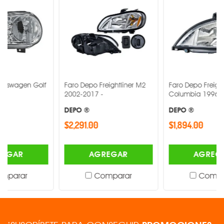
olf
Faro Depo Freightliner M2
Faro Depo Freightliner
2002-2017 -
Columbia 1996-2017 -
DEPO ®
DEPO ®
$2,291.00
$1,894.00
AGREGAR
AGREGAR
Comparar
Comparar