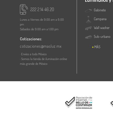
Luminarios y
222 2 14 46 20
Gabinete
Campana
Lunes a Viernes de 9:00 am a 6:00
pm
Wall washer
Sábados de 9:00 am a 1:00 pm
Sub-urbano
Cotizaciones:
cotizaciones@masluz.mx
MÁS
· Envíos a todo México
· Somos la tienda de iluminación online
más grande de México