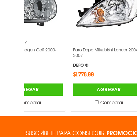
f 2000-
Faro Depo Mitsubishi Lancer 2004-
Faro Depo Vo
2007 -
2005 -
DEPO ®
DEPO ®
$1,778.00
$985.00
AGREGAR
Comparar
¡SUSCRÍBETE PARA CONSEGUIR
PROMOCIO