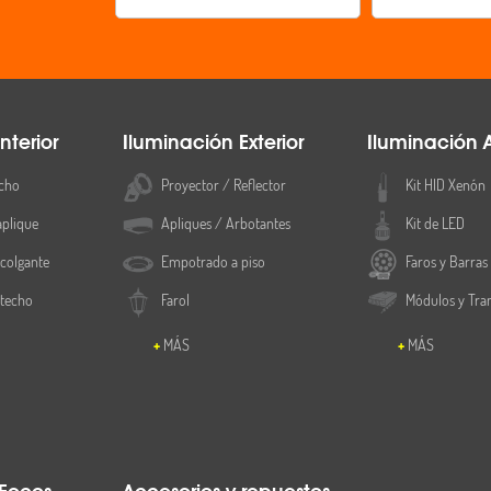
nterior
Iluminación Exterior
Iluminación 
cho
Proyector / Reflector
Kit HID Xenón
aplique
Apliques / Arbotantes
Kit de LED
colgante
Empotrado a piso
Faros y Barras
 techo
Farol
Módulos y Tra
MÁS
MÁS