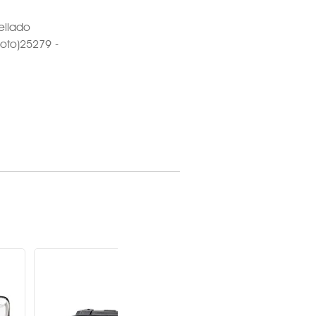
ellado
loto)25279 -