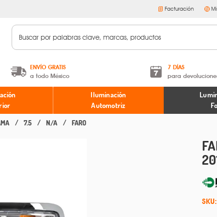
Facturación
Mi
ENVÍO GRATIS
7 DÍAS
a todo México
para devolucione
A partir de $599 MXN.
Términos y condiciones
ación
Iluminación
Lumin
* Aplican restricciones
Políticas de devoluciones
rior
Automotriz
F
AMA
7.5
N/A
FARO
FA
20
SKU: