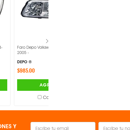
lkswagen Pointer 2000-
Faro Depo Volkswagen Jetta 2008-
2015 -
DEPO ®
$1,220.00
AGREGAR
AGREGAR
Comparar
Comparar
NES Y