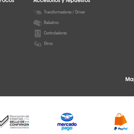
 Focos
Accesorios y repuestos
Transformadores / Driver
Balastros
Controladores
Otros
Map