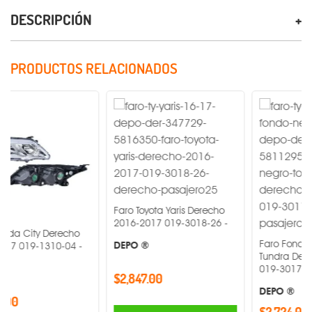
DESCRIPCIÓN
PRODUCTOS RELACIONADOS
Faro Toyota Yaris Derecho
2016-2017 019-3018-26 -
 Derecho
Faro Fondo Negro Toy
DEPO ®
310-04 -
Tundra Derecho 2014
019-3017-32 -
$2,847.00
DEPO ®
$2,724.00