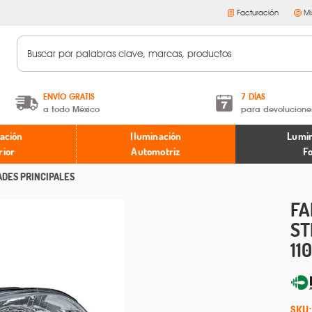
Facturación
Mi
ENVÍO GRATIS
7 DÍAS
a todo México
para devolucione
A partir de $599 MXN.
Términos y condiciones
ación
Iluminación
Lumin
* Aplican restricciones
Políticas de devoluciones
rior
Automotriz
F
ADES PRINCIPALES
FA
ST
11
SKU: