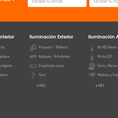
nterior
Iluminación Exterior
Iluminación 
cho
Proyector / Reflector
Kit HID Xenón
aplique
Apliques / Arbotantes
Kit de LED
colgante
Empotrado a piso
Faros y Barras
 techo
Farol
Módulos y Tra
MÁS
MÁS