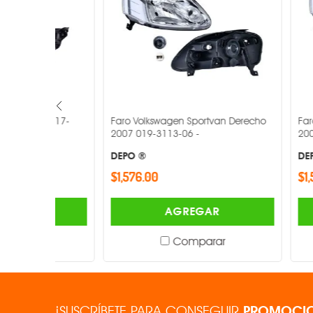
 2017-
Faro Volkswagen Sportvan Derecho
Faro Volksw
2007 019-3113-06 -
2004-2009 0
DEPO ®
DEPO ®
$1,576.00
$1,576.00
AGREGAR
Comparar
¡SUSCRÍBETE PARA CONSEGUIR
PROMOCIO