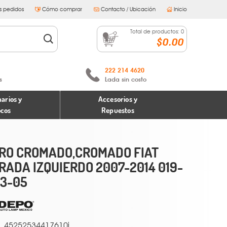
s pedidos
Cómo comprar
Contacto / Ubicación
Inicio
Total de productos:
0
$0.00
222 214 4620
s
Lada sin costo
arios y
Accesorios y
ocos
Repuestos
RO CROMADO,CROMADO FIAT
RADA IZQUIERDO 2007-2014 019-
03-05
45252534417610i