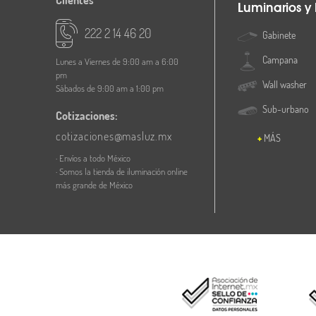
Luminarios y
222 2 14 46 20
Gabinete
Campana
Lunes a Viernes de 9:00 am a 6:00
pm
Wall washer
Sábados de 9:00 am a 1:00 pm
Sub-urbano
Cotizaciones:
cotizaciones@masluz.mx
MÁS
· Envíos a todo México
· Somos la tienda de iluminación online
más grande de México