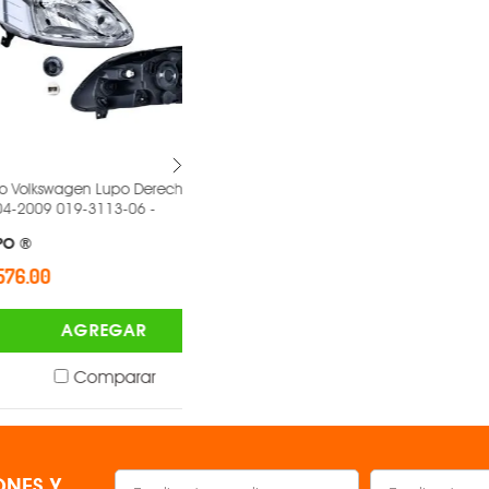
agen Lupo Derecho
Faro Peugeot 307 Derecho 2001-
19-3113-06 -
2004 019-2404-08 -
DEPO ®
$1,748.00
AGREGAR
AGREGAR
Comparar
Comparar
NES Y