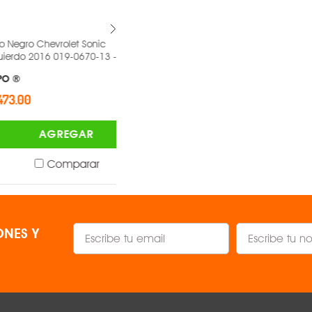
hevrolet Sonic
Faro Cromado Chevrolet Sonic
16 019-0670-13 -
Derecho 2016 019-0670-10 -
DEPO ®
$1,617.00
AGREGAR
AGREGAR
Comparar
Comparar
NES Y