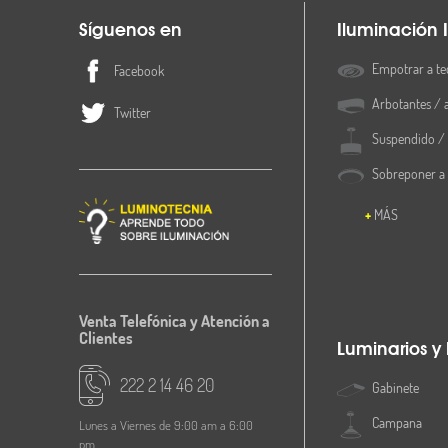
Síguenos en
Iluminación I
Empotrar a te
Facebook
Arbotantes / 
Twitter
Suspendido / 
Sobreponer a
MÁS
Venta Telefónica y Atención a
Clientes
Luminarios y
222 2 14 46 20
Gabinete
Campana
Lunes a Viernes de 9:00 am a 6:00
pm