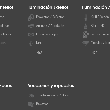
nterior
Iluminación Exterior
Iluminación 
cho
Proyector / Reflector
Kit HID Xenón
aplique
Apliques / Arbotantes
Kit de LED
colgante
Empotrado a piso
Faros y Barras
 techo
Farol
Módulos y Tra
MÁS
MÁS
 Focos
Accesorios y repuestos
Transformadores / Driver
Balastros