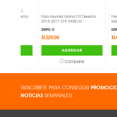
Derecho
Faro Hyundai Grand I10 Derecho
Faro Negro C
2015-2017 019-3408-02 -
Izquierdo 20
DEPO ®
DEPO ®
$1,329.00
$1,473.00
AGREGAR
Comparar
¡SUSCRÍBETE PARA CONSEGUIR
PROMOCIO
NOTICIAS
SEMANALES!