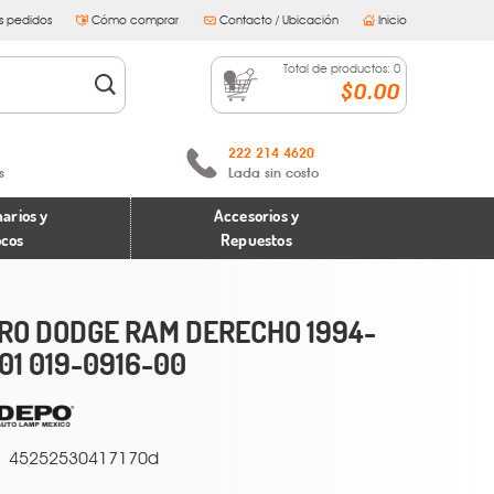
s pedidos
Cómo comprar
Contacto / Ubicación
Inicio
Total de productos:
0
$0.00
222 214 4620
s
Lada sin costo
arios y
Accesorios y
ocos
Repuestos
RO DODGE RAM DERECHO 1994-
01 019-0916-00
45252530417170d