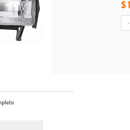
-
mpleto