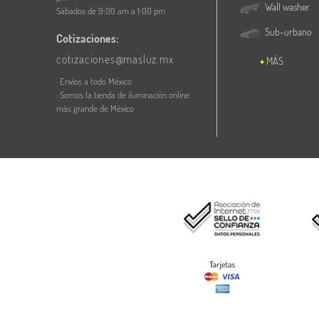
Wall washer
Sábados de 9:00 am a 1:00 pm
Sub-urbano
Cotizaciones:
cotizaciones@masluz.mx
MÁS
· Envíos a todo México
· Somos la tienda de iluminación online
más grande de México