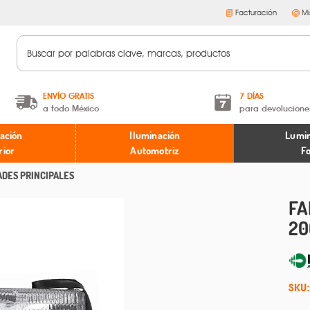
Facturación
Mi
ENVÍO GRATIS
7 DÍAS
a todo México
para devolucione
A partir de $599 MXN.
Términos y condiciones
ación
Iluminación
Lumin
* Aplican restricciones
Políticas de devoluciones
rior
Automotriz
F
ADES PRINCIPALES
FA
20
SKU: