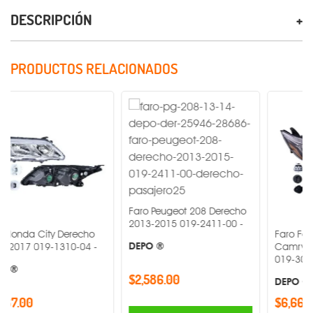
DESCRIPCIÓN
PRODUCTOS RELACIONADOS
Faro Peugeot 208 Derecho
2013-2015 019-2411-00 -
ity Derecho
Faro Fondo Negro 
DEPO ®
9-1310-04 -
Camry Derecho 2
019-3002-68 -
$2,586.00
DEPO ®
$6,667.00