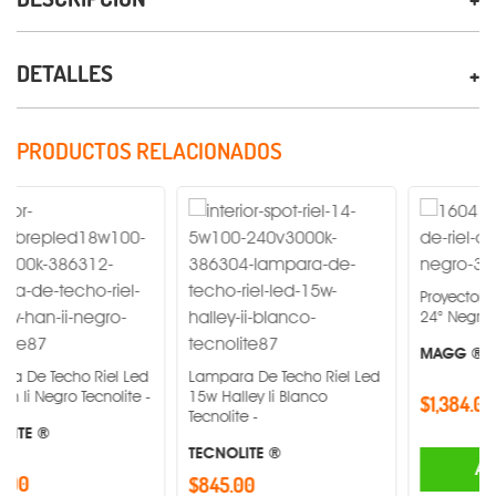
DETALLES
PRODUCTOS RELACIONADOS
Proyector DE RIEL C3
24° Negro 3000 K -
MAGG ®
ho Riel Led
Lampara De Techo Riel Led
 Tecnolite -
15w Halley Ii Blanco
$1,384.00
Tecnolite -
TECNOLITE ®
AGREGAR
$845.00