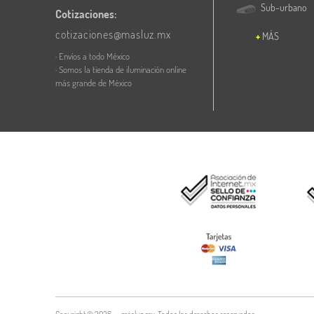
Sub-urbano
Cotizaciones:
cotizaciones@masluz.mx
MÁS
· Envíos a todo México
· Somos la tienda de iluminación online
más grande de México