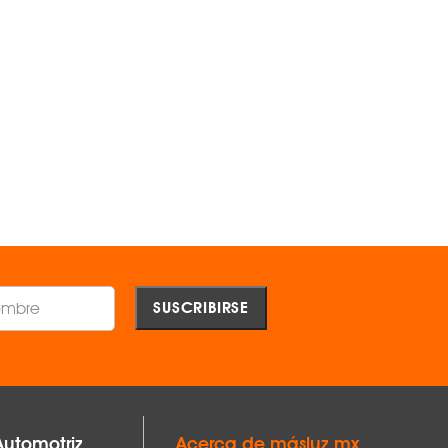
Dicroico Mr11-Mr16 Led 2w
Dicroico Mr11-Mr16 Led 3w
Transparente Tecnolite Mr16-
Transparente 6500k Tecnoli
Smdled/3wrgb -
Smdled/3w/65 -
TECNOLITE ®
TECNOLITE ®
$138.00
$28.00
AGREGAR
AGREGAR
Comparar
Comparar
Automotriz
Acerca de másluz.mx