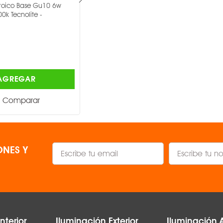
roico Base Gu10 6w
Foco Led Dicroico Mr16 6w 1000-
0k Tecnolite -
240v Pyxies 3000k Tecnolite -
TECNOLITE ®
$38.00
AGREGAR
AGREGAR
Comparar
Comparar
NES Y
nterior
Iluminación Exterior
Iluminación 