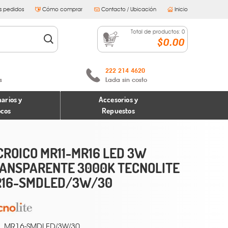
s pedidos
Cómo comprar
Contacto / Ubicación
Inicio
Total de productos:
0
$0.00
222 214 4620
s
Lada sin costo
arios y
Accesorios y
ocos
Repuestos
CROICO MR11-MR16 LED 3W
ANSPARENTE 3000K TECNOLITE
16-SMDLED/3W/30
MR16-SMDLED/3W/30