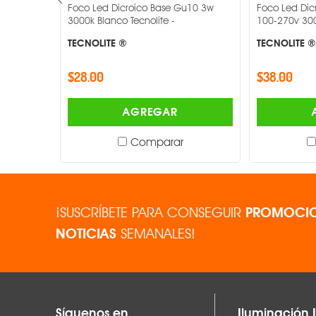
 Luz
Foco Led Dicroico Base Gu10 3w
Foco Led Dic
-
3000k Blanco Tecnolite -
100-270v 300
TECNOLITE ®
TECNOLITE ®
$28.00
$38.00
AGREGAR
Comparar
¡SUSCRÍBETE PARA CONSEGUIR
PROMOCIO
NOTICIAS
SEMANALES!
Síguenos en
Iluminación I