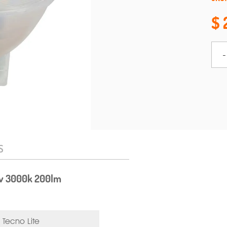
-
S
7v 3000k 200lm
Tecno Lite