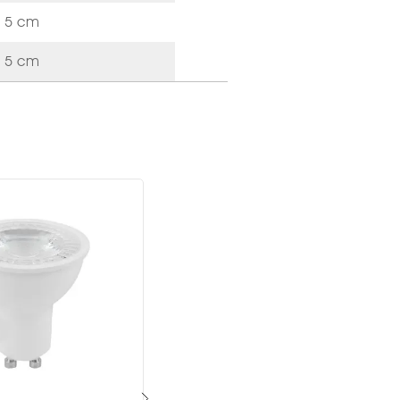
5 cm
5 cm
100
3.1
No
Tran
GX5
60 