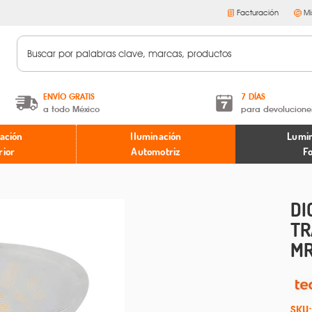
Facturación
Mi
ENVÍO GRATIS
7 DÍAS
a todo México
para devolucione
A partir de $599 MXN.
Términos y condiciones
ación
Iluminación
Lumin
* Aplican restricciones
Políticas de devoluciones
rior
Automotriz
F
DI
TR
MR
SKU: