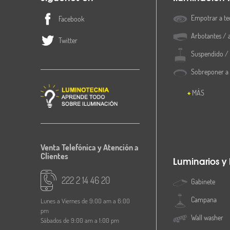
Empotrar a te
Facebook
Arbotantes / 
Twitter
Suspendido / 
Sobreponer a
MÁS
Venta Telefónica y Atención a
Clientes
Luminarios y
222 2 14 46 20
Gabinete
Campana
Lunes a Viernes de 9:00 am a 6:00
pm
Wall washer
Sábados de 9:00 am a 1:00 pm