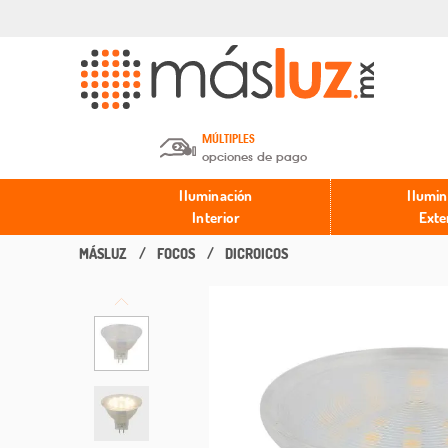
MÚLTIPLES
opciones de pago
Depósito en efectivo o Cheque y
Iluminación
Ilumin
Transferencia.
Interior
Exte
FOCOS
DICROICOS
Pago con tarjeta de crédito o
débito.
PayPal, Oxxo y Mercado Pago.