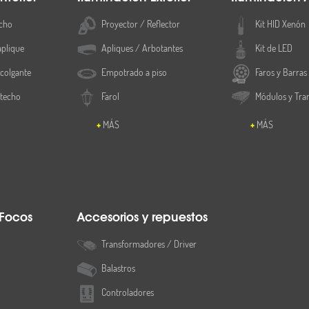
cho
Proyector / Reflector
Kit HID Xenón
aplique
Apliques / Arbotantes
Kit de LED
colgante
Empotrado a piso
Faros y Barras
 techo
Farol
Módulos y Tra
MÁS
MÁS
 Focos
Accesorios y repuestos
Transformadores / Driver
Balastros
Controladores