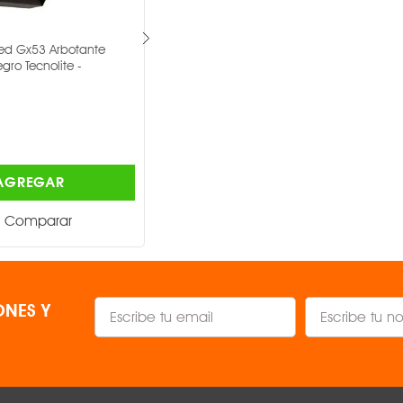
red Gx53 Arbotante
Poste Lampara De Piso 3 Faroles 77w
egro Tecnolite -
Café Badalona Tecnolite -
TECNOLITE ®
$4,887.00
AGREGAR
AGREGAR
Comparar
Comparar
NES Y