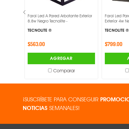
Garantía
botante
Farol Led A Pared Arbotante Exterior
Farol Led Pa
8.8w Negro Tecnolite -
Exterior 4w N
TECNOLITE ®
TECNOLITE ®
$563.00
$799.00
AGREGAR
Comparar
¡SUSCRÍBETE PARA CONSEGUIR
PROMOCIO
NOTICIAS
SEMANALES!