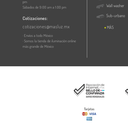
pm
Wall washer
Sábados de 9:00 am a 1:00 pm
Sub-urbano
Cotizaciones:
cotizaciones@masluz.mx
MÁS
· Envíos a todo México
· Somos la tienda de iluminación online
más grande de México