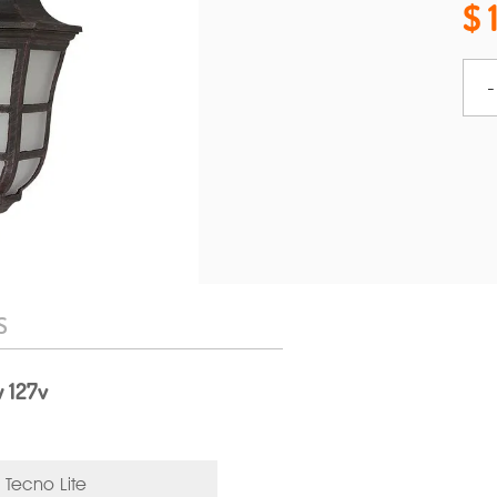
-
S
w 127v
Tecno Lite