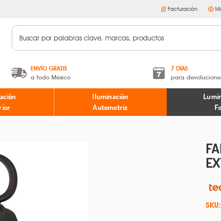
Facturación
Mi
ENVÍO GRATIS
7 DÍAS
a todo México
para devolucione
A partir de $599 MXN.
Términos y condiciones
ación
Iluminación
Lumin
* Aplican restricciones
Políticas de devoluciones
rior
Automotriz
F
FA
EX
SKU: