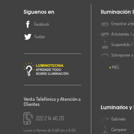
Síguenos en
Iluminación I
Empotrar a te
Facebook
Arbotantes / 
Twitter
Suspendido / 
Sobreponer a
MÁS
Venta Telefónica y Atención a
Clientes
Luminarios y
222 2 14 46 20
Gabinete
Campana
Lunes a Viernes de 9:00 am a 6:00