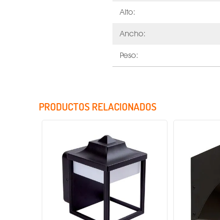
Alto:
Ancho:
Peso:
PRODUCTOS RELACIONADOS
Voltaje
Consumo
Atenuable
Acabado
Base