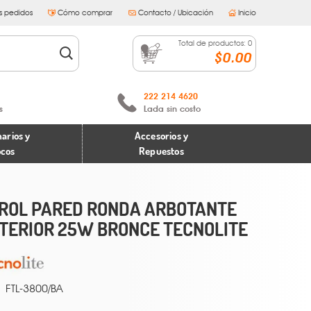
s pedidos
Cómo comprar
Contacto / Ubicación
Inicio
Total de productos:
0
$0.00
222 214 4620
s
Lada sin costo
arios y
Accesorios y
ocos
Repuestos
ROL PARED RONDA ARBOTANTE
TERIOR 25W BRONCE TECNOLITE
FTL-3800/BA