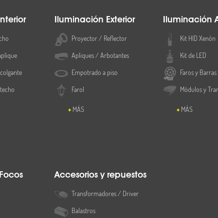
nterior
Iluminación Exterior
Iluminación 
cho
Proyector / Reflector
Kit HID Xenón
aplique
Apliques / Arbotantes
Kit de LED
colgante
Empotrado a piso
Faros y Barras
 techo
Farol
Módulos y Tra
MÁS
MÁS
 Focos
Accesorios y repuestos
Transformadores / Driver
Balastros