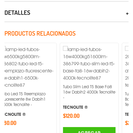
DETALLES
PRODUCTOS RELACIONADOS
Tubo Slim Led T5 Base Fa8
16w Dabih2 4000k Tecnolite
 T5 Reemplazo
Tubo Led Slim
-
ente 8w Dabih1
Base G5 20w 
nolite -
Tecnolite -
TECNOLITE ®
TE ®
TECNOLITE ®
$120.00
$280.00
AGREGAR