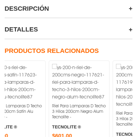
DESCRIPCIÓN
DETALLES
PRODUCTOS RELACIONADOS
ras D Techo
Riel Para Lamparas D Techo
atin Alu
3 Hilos 200cm Negro Alum
Riel Para Lamparas 
Tecnolite -
3 Hilos 200cm Blanc
Tecnolite -
TECNOLITE ®
TECNOLITE ®
$601.00