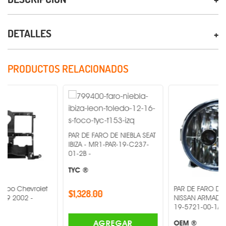
DETALLES
PRODUCTOS RELACIONADOS
PAR DE FARO DE NIEBLA SEAT
IBIZA - MR1-PAR-19-C237-
01-2B -
TYC ®
olet
PAR DE FARO DE NIEBLA
$1,328.00
NISSAN ARMADA - MR1-PAR-
19-5721-00-1A -
AGREGAR
OEM ®