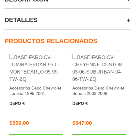
DETALLES
PRODUCTOS RELACIONADOS
PAR DE F
VOLKSWA
orios Depo Chevrolet
Accesorios Depo Chevrolet
MR1-PAR-1
a 1995 2001 -
Serie c 2003 2006 -
TYC ®
 ®
DEPO ®
$1,358.
.00
$647.00
A