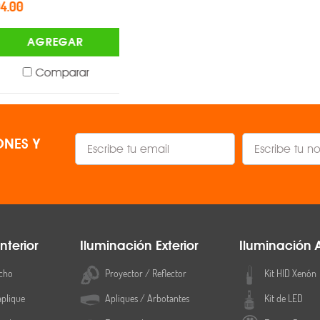
$1,328.00
AGREGAR
AGREGAR
Comparar
Comparar
NES Y
nterior
Iluminación Exterior
Iluminación 
cho
Proyector / Reflector
Kit HID Xenón
aplique
Apliques / Arbotantes
Kit de LED