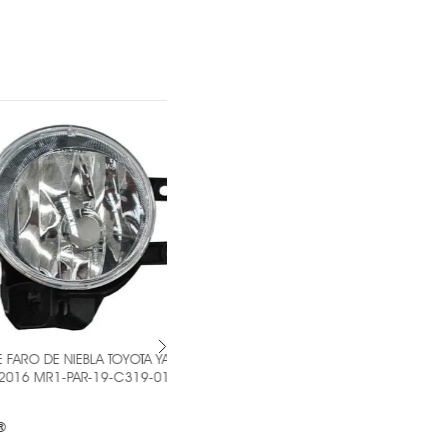
DE NIEBLA TOYOTA YARIS
PAR DE FARO DE NIEBLA SEAT IBIZA -
R1-PAR-19-C319-01-9B
MR1-PAR-19-C237-01-2B -
TYC ®