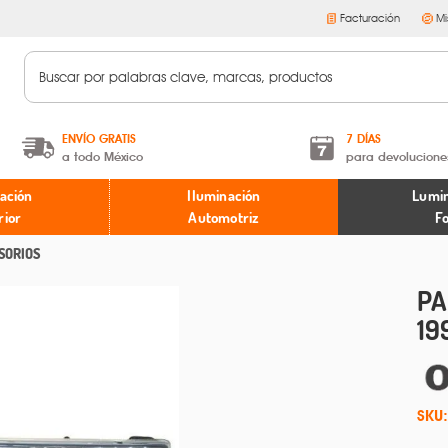
Facturación
Mi
ENVÍO GRATIS
7 DÍAS
a todo México
para devolucione
A partir de $599 MXN.
Términos y condiciones
ación
Iluminación
Lumin
* Aplican restricciones
Políticas de devoluciones
rior
Automotriz
F
SORIOS
PA
19
SKU: