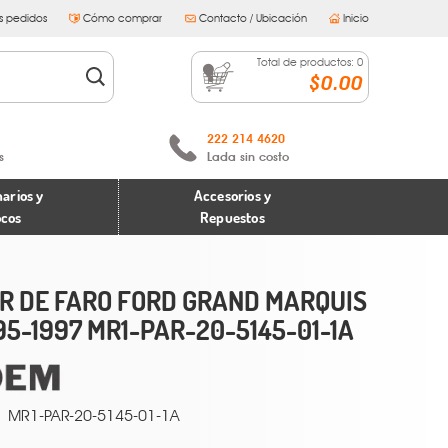
s pedidos
Cómo comprar
Contacto / Ubicación
Inicio
Total de productos:
0
$0.00
222 214 4620
s
Lada sin costo
arios y
Accesorios y
ocos
Repuestos
R DE FARO FORD GRAND MARQUIS
95-1997 MR1-PAR-20-5145-01-1A
MR1-PAR-20-5145-01-1A