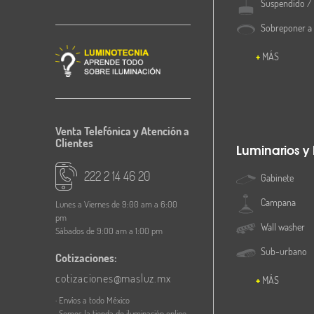
Suspendido / 
Sobreponer a
MÁS
Venta Telefónica y Atención a
Clientes
Luminarios y
222 2 14 46 20
Gabinete
Campana
Lunes a Viernes de 9:00 am a 6:00
pm
Wall washer
Sábados de 9:00 am a 1:00 pm
Sub-urbano
Cotizaciones:
cotizaciones@masluz.mx
MÁS
· Envíos a todo México
· Somos la tienda de iluminación online