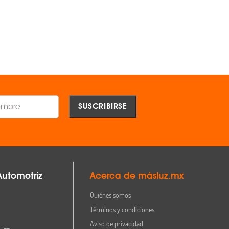
$907.00
$4,004.00
AGREGAR
AGREGAR
Comparar
Comparar
Automotriz
Acerca de másluz.mx
Quiénes somos
Términos y condiciones
Aviso de privacidad