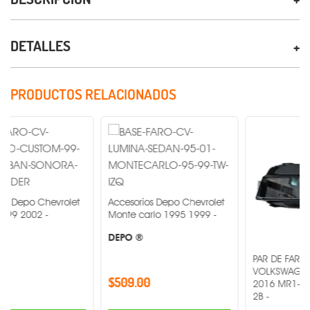
DETALLES
PRODUCTOS RELACIONADOS
evrolet
Accesorios Depo Chevrolet
-
Monte carlo 1995 1999 -
DEPO ®
PAR DE FARO DE NIEBLA
VOLKSWAGEN GOLF 201
$509.00
2016 MR1-PAR-19-C235
2B -