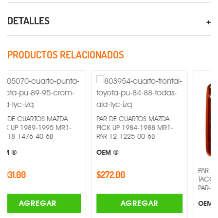
DETALLES
PRODUCTOS RELACIONADOS
ARTOS MAZDA
PAR DE CUARTOS MAZDA
89-1995 MR1-
PICK UP 1984-1988 MR1-
6-40-6B -
PAR-12-1225-00-6B -
OEM ®
PAR DE CUARTOS
$272.00
TACOMA 1998-2
PAR-12-5075-00-
REGAR
AGREGAR
OEM ®