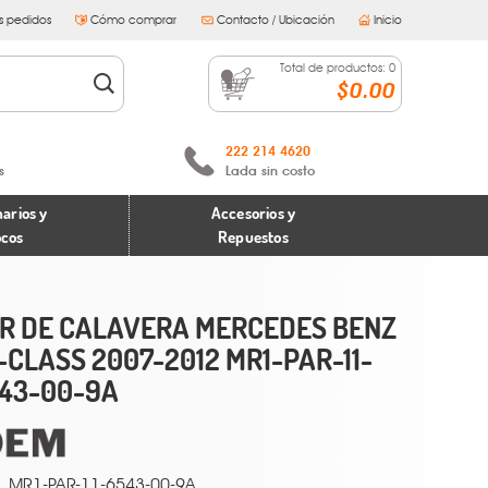
s pedidos
Cómo comprar
Contacto / Ubicación
Inicio
Total de productos:
0
$0.00
222 214 4620
s
Lada sin costo
arios y
Accesorios y
ocos
Repuestos
R DE CALAVERA MERCEDES BENZ
-CLASS 2007-2012 MR1-PAR-11-
43-00-9A
MR1-PAR-11-6543-00-9A