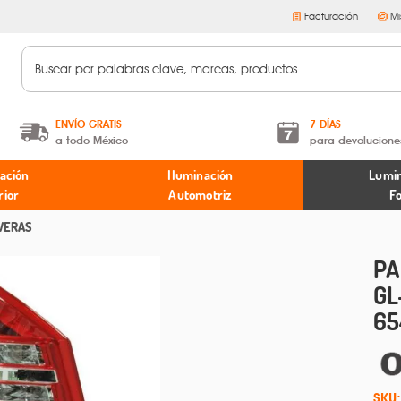
Facturación
Mi
ENVÍO GRATIS
7 DÍAS
a todo México
para devolucione
A partir de $599 MXN.
Términos y condiciones
ación
Iluminación
Lumin
* Aplican restricciones
Políticas de devoluciones
rior
Automotriz
F
VERAS
PA
GL
65
SKU: