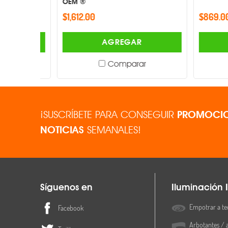
OEM ®
$1,612.00
$869.00
AGREGAR
Comparar
¡SUSCRÍBETE PARA CONSEGUIR
PROMOCIO
NOTICIAS
SEMANALES!
Síguenos en
Iluminación I
Empotrar a te
Facebook
Arbotantes / 