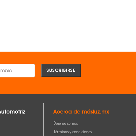
OEM ®
$1,633.00
$1,165.00
AGREGAR
AGREGAR
Comparar
Comparar
Automotriz
Acerca de másluz.mx
Quiénes somos
Términos y condiciones