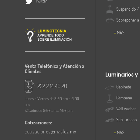
Twitter
Suspendido / 
Sobreponer a
MÁS
Venta Telefónica y Atención a
Clientes
Luminarios y
222 2 14 46 20
Gabinete
Campana
Lunes a Viernes de 9:00 am a 6:00
pm
Wall washer
Sábados de 9:00 am a 1:00 pm
Sub-urbano
Cotizaciones:
cotizaciones@masluz.mx
MÁS