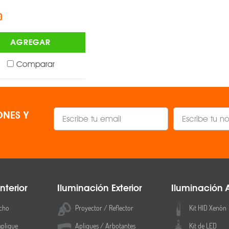
OEM ®
$1,747.00
AGREGAR
AGREGAR
Comparar
Comparar
NES Y
nterior
Iluminación Exterior
Iluminación 
cho
Proyector / Reflector
Kit HID Xenón
aplique
Apliques / Arbotantes
Kit de LED