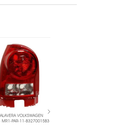
AVERA VOLKSWAGEN
PAR DE CALAVERA VOLKSWAGEN JETTA
1-PAR-11-B3270015B3 -
1999-2003 MR1-PAR-11-5947-01-1A
-