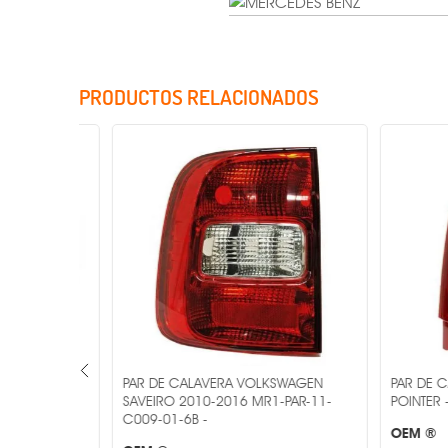
PRODUCTOS RELACIONADOS
Incluye Cristales
AGEN
PAR DE CALAVERA VOLKSWAGEN
PAR DE CAL
-11-
SAVEIRO 2010-2016 MR1-PAR-11-
POINTER - MR
C009-01-6B -
OEM ®