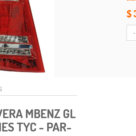
-
S
VERA MBENZ GL
ES TYC - PAR-