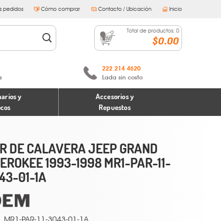
s pedidos
Cómo comprar
Contacto / Ubicación
Inicio
Total de productos:
0
$0.00
222 214 4620
s
Lada sin costo
arios y
Accesorios y
ocos
Repuestos
R DE CALAVERA JEEP GRAND
EROKEE 1993-1998 MR1-PAR-11-
43-01-1A
MR1-PAR-11-3043-01-1A