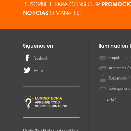
¡SUSCRÍBETE PARA CONSEGUIR
PROMOCIO
NOTICIAS
SEMANALES!
Síguenos en
Iluminación I
Empotrar a te
Facebook
Arbotantes / 
Twitter
Suspendido / 
Sobreponer a
MÁS