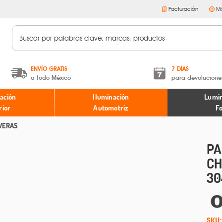
Facturación
Mi
ENVÍO GRATIS
7 DÍAS
a todo México
para devolucione
A partir de $599 MXN.
Términos y condiciones
ación
Iluminación
Lumin
* Aplican restricciones
Políticas de devoluciones
rior
Automotriz
F
VERAS
PA
CH
30
SKU: