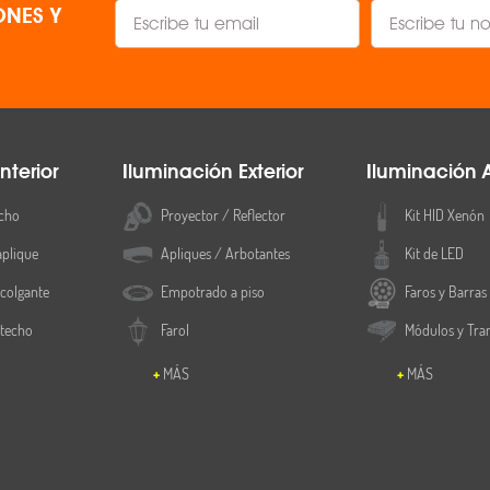
NES Y
nterior
Iluminación Exterior
Iluminación 
cho
Proyector / Reflector
Kit HID Xenón
aplique
Apliques / Arbotantes
Kit de LED
colgante
Empotrado a piso
Faros y Barras
 techo
Farol
Módulos y Tra
MÁS
MÁS