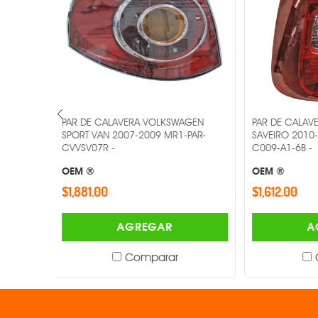
AGEN
PAR DE CALAVERA VOLKSWAGEN
PAR DE CAL
-PAR-
SAVEIRO 2010-2016 MR1-PAR-11-
JETTACLASIC
C009-A1-6B -
17-A255A015
OEM ®
OEM ®
$1,612.00
$1,523.00
AGREGAR
Comparar