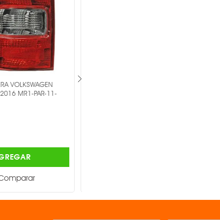
AVERA VOLKSWAGEN
PAR DE CALAVERA VOLKSWAGEN JETTA
O 2008-2014 MR1-PAR-
2008-2014 MR1-PAR-17-A2550015B3
B3 -
-
OEM ®
$1,175.00
AGREGAR
AGREGAR
Comparar
Comparar