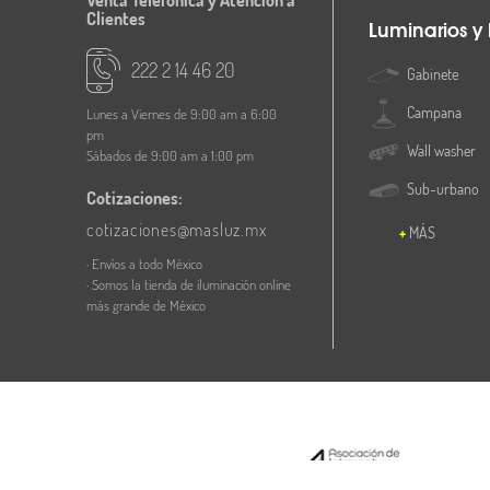
Venta Telefónica y Atención a
Clientes
Luminarios y
222 2 14 46 20
Gabinete
Campana
Lunes a Viernes de 9:00 am a 6:00
pm
Wall washer
Sábados de 9:00 am a 1:00 pm
Sub-urbano
Cotizaciones:
cotizaciones@masluz.mx
MÁS
· Envíos a todo México
· Somos la tienda de iluminación online
más grande de México