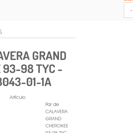
-
S
LAVERA GRAND
93-98 TYC -
3043-01-1A
Artículo
Par de
CALAVERA
GRAND
CHEROKEE
93-98 TYC