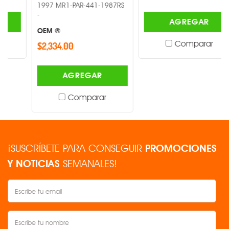
1997 MR1-PAR-441-1987RS
-
AGREGAR
OEM ®
Comparar
$2,334.00
AGREGAR
Comparar
¡SUSCRÍBETE PARA CONSEGUIR
PROMOCIONES
Y NOTICIAS
SEMANALES!