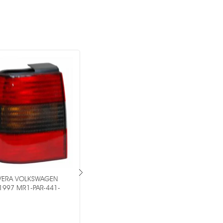
AVERA VOLKSWAGEN
PAR DE CALAVERA VOLKSWAGEN JETTA
-1997 MR1-PAR-441-
2008-2014 MR1-PAR-17-A2550015B3
-
OEM ®