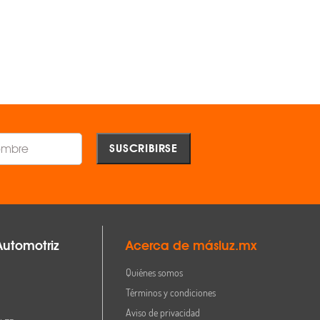
$1,523.00
$2,346.00
AGREGAR
AGREGAR
Comparar
Comparar
Automotriz
Acerca de másluz.mx
Quiénes somos
Términos y condiciones
Aviso de privacidad