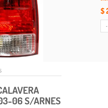
-
S
 CALAVERA
03-06 S/ARNES