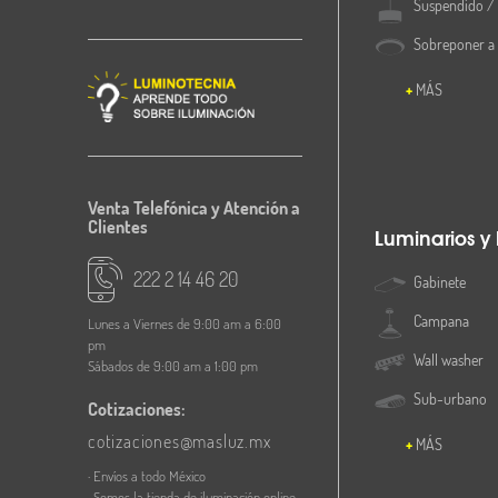
Suspendido / 
Sobreponer a
MÁS
Venta Telefónica y Atención a
Clientes
Luminarios y
222 2 14 46 20
Gabinete
Campana
Lunes a Viernes de 9:00 am a 6:00
pm
Wall washer
Sábados de 9:00 am a 1:00 pm
Sub-urbano
Cotizaciones:
cotizaciones@masluz.mx
MÁS
· Envíos a todo México
· Somos la tienda de iluminación online