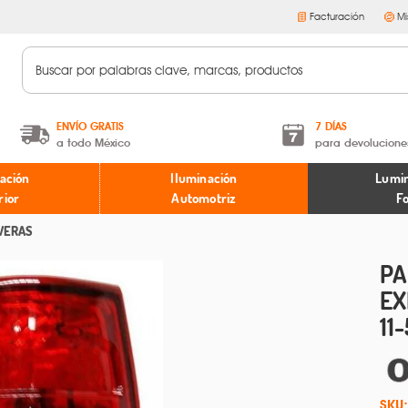
Facturación
Mi
ENVÍO GRATIS
7 DÍAS
a todo México
para devolucione
A partir de $599 MXN.
Términos y condiciones
ación
Iluminación
Lumin
* Aplican restricciones
Políticas de devoluciones
rior
Automotriz
F
VERAS
PA
EX
11
SKU: