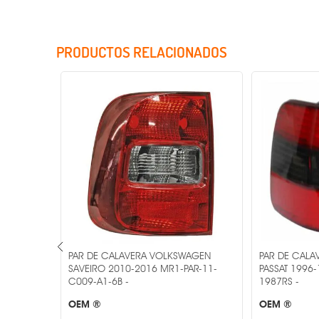
PRODUCTOS RELACIONADOS
Incluye Cristales
AGEN
PAR DE CALAVERA VOLKSWAGEN
PAR DE CAL
-11-
SAVEIRO 2010-2016 MR1-PAR-11-
PASSAT 1996
C009-A1-6B -
1987RS -
OEM ®
OEM ®