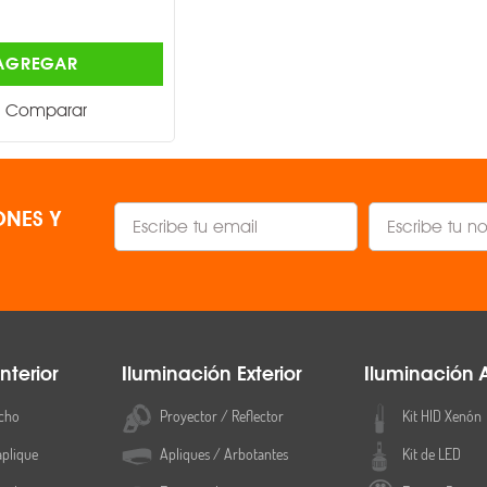
$1,175.00
AGREGAR
AGREGAR
Comparar
Comparar
NES Y
nterior
Iluminación Exterior
Iluminación 
cho
Proyector / Reflector
Kit HID Xenón
aplique
Apliques / Arbotantes
Kit de LED