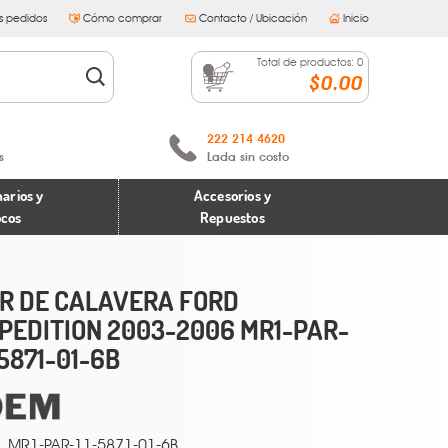
s pedidos
Cómo comprar
Contacto / Ubicación
Inicio
Total de productos:
0
$0.00
222 214 4620
s
Lada sin costo
arios y
Accesorios y
ocos
Repuestos
R DE CALAVERA FORD
PEDITION 2003-2006 MR1-PAR-
-5871-01-6B
MR1-PAR-11-5871-01-6B