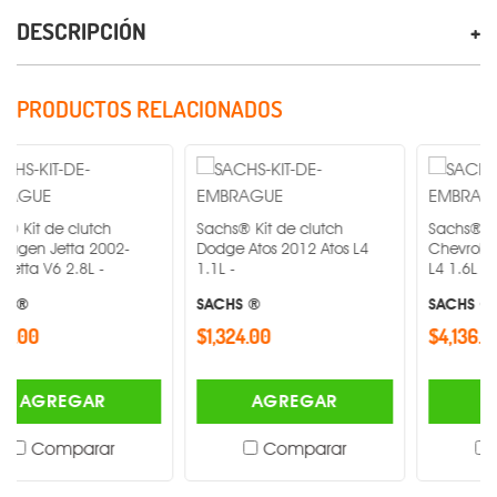
DESCRIPCIÓN
PRODUCTOS RELACIONADOS
clutch
Sachs® Kit de clutch
Sachs® Kit de clut
tta 2002-
Dodge Atos 2012 Atos L4
Chevrolet Sonic 20
2.8L -
1.1L -
L4 1.6L -
SACHS ®
SACHS ®
$1,324.00
$4,136.00
GAR
AGREGAR
AGREGA
parar
Comparar
Compar