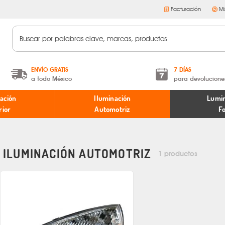
Facturación
Mi
ENVÍO GRATIS
7 DÍAS
a todo México
para devolucione
A partir de $599 MXN.
Términos y condiciones
ación
Iluminación
Lumin
* Aplican restricciones
Políticas de devoluciones
rior
Automotriz
F
ILUMINACIÓN AUTOMOTRIZ
1 productos