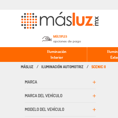
MÚLTIPLES
opciones de pago
Depósito en efectivo o Cheque y
Iluminación
Ilumin
Transferencia.
Interior
Exte
ILUMINACIÓN AUTOMOTRIZ
SCENIC II
Pago con tarjeta de crédito o
débito.
MARCA
PayPal, Oxxo y Mercado Pago.
MARCA DEL VEHÍCULO
MODELO DEL VEHÍCULO