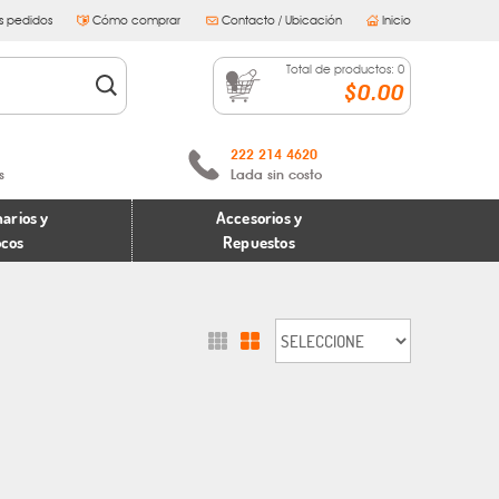
s pedidos
Cómo comprar
Contacto / Ubicación
Inicio
Total de productos:
0
$0.00
222 214 4620
s
Lada sin costo
arios y
Accesorios y
ocos
Repuestos