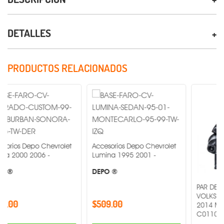
DETALLES
PRODUCTOS RELACIONADOS
po Chevrolet
Accesorios Depo Chevrolet
2006 -
Lumina 1995 2001 -
DEPO ®
PAR DE FARO DE NI
VOLKSWAGEN JETTA
$509.00
2014 MR1-PAR-19-
C0110015B3 -