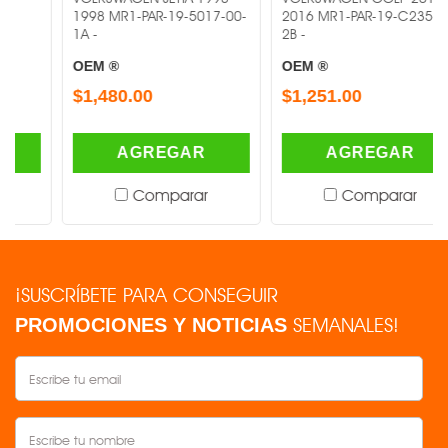
1998 MR1-PAR-19-5017-00-
2016 MR1-PAR-19-C235-05-
1A -
2B -
OEM ®
OEM ®
$1,480.00
$1,251.00
AGREGAR
AGREGAR
Comparar
Comparar
¡SUSCRÍBETE PARA CONSEGUIR
SEMANALES!
PROMOCIONES Y NOTICIAS