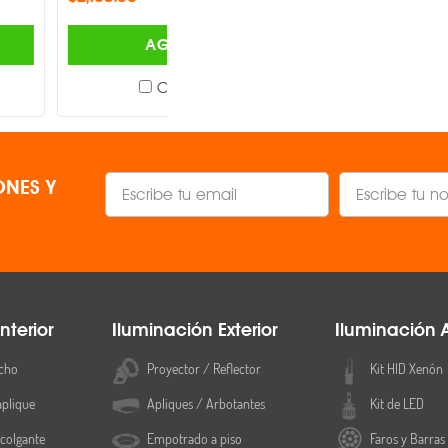
AGREGAR
AGREGAR
Comparar
Comparar
NES Y
nterior
Iluminación Exterior
Iluminación 
cho
Proyector / Reflector
Kit HID Xenón
aplique
Apliques / Arbotantes
Kit de LED
colgante
Empotrado a piso
Faros y Barras