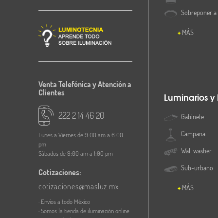
Sobreponer a
MÁS
Venta Telefónica y Atención a
Clientes
Luminarios y
222 2 14 46 20
Gabinete
Campana
Lunes a Viernes de 9:00 am a 6:00
pm
Wall washer
Sábados de 9:00 am a 1:00 pm
Sub-urbano
Cotizaciones:
cotizaciones@masluz.mx
MÁS
· Envíos a todo México
· Somos la tienda de iluminación online