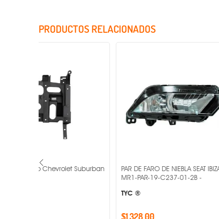
PRODUCTOS RELACIONADOS
Incluye Cristales
t Suburban
PAR DE FARO DE NIEBLA SEAT IBIZA -
PAR DE FARO D
MR1-PAR-19-C237-01-2B -
MR1-PAR-19-
TYC ®
TYC ®
$1,328.00
$2,169.00