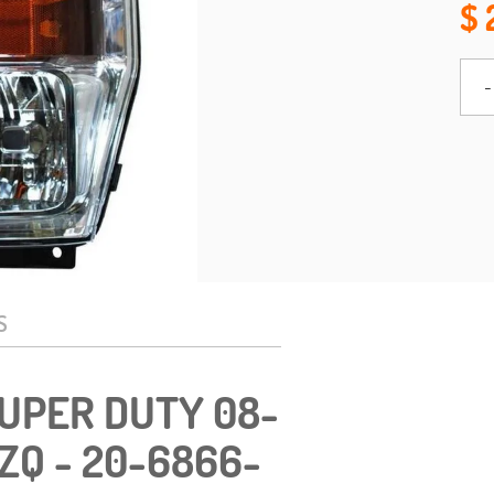
-
S
UPER DUTY 08-
IZQ - 20-6866-