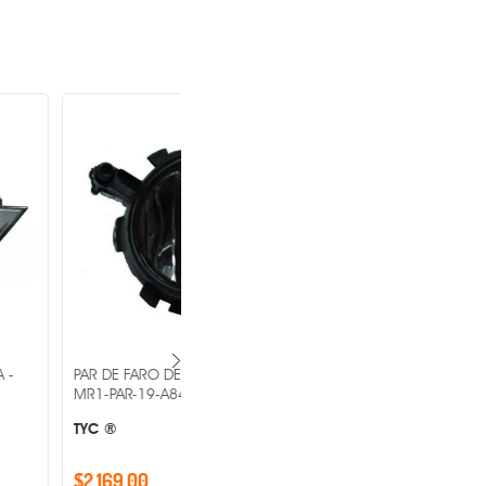
E NIEBLA SEAT IBIZA -
PAR DE FARO DE NIEBLA FORD LOBO
A849-01-2B -
2007-2008 MR1-PAR-19-5903-01-1A
-
OEM ®
$1,022.00