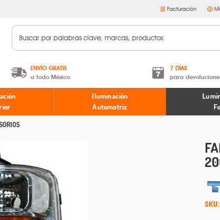
Facturación
Mi
ENVÍO GRATIS
7 DÍAS
a todo México
para devolucione
A partir de $599 MXN.
Términos y condiciones
ación
Iluminación
Lumin
* Aplican restricciones
Políticas de devoluciones
rior
Automotriz
F
SORIOS
FA
20
SKU: