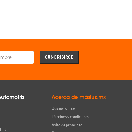
AGREGAR
AGREGAR
Comparar
Comparar
Automotriz
Acerca de másluz.mx
Quiénes somos
Términos y condiciones
Aviso de privacidad
 LED