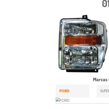
0
Marcas 
FORD
SUPE