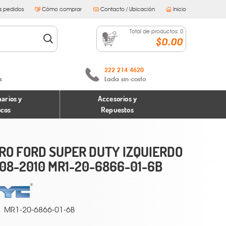
s pedidos
Cómo comprar
Contacto / Ubicación
Inicio
Total de productos:
0
$0.00
222 214 4620
s
Lada sin costo
arios y
Accesorios y
ocos
Repuestos
RO FORD SUPER DUTY IZQUIERDO
08-2010 MR1-20-6866-01-6B
MR1-20-6866-01-6B