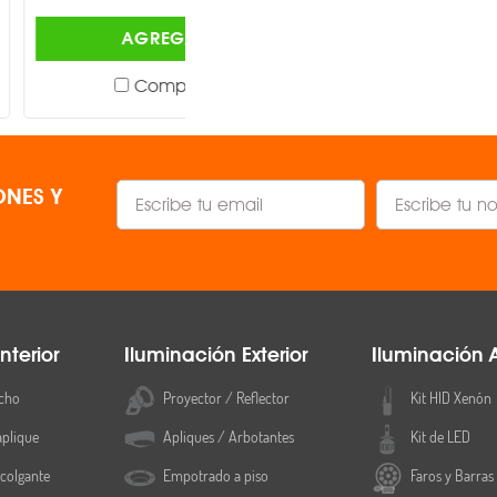
AGREGAR
AGREGAR
Comparar
Comparar
NES Y
nterior
Iluminación Exterior
Iluminación 
cho
Proyector / Reflector
Kit HID Xenón
aplique
Apliques / Arbotantes
Kit de LED
colgante
Empotrado a piso
Faros y Barras