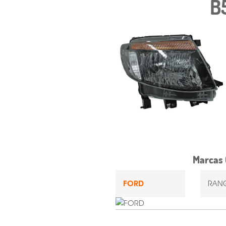
B
Marcas 
FORD
RANG