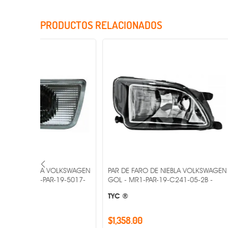
PRODUCTOS RELACIONADOS
Incluye Cristales
OLKSWAGEN
PAR DE FARO DE NIEBLA VOLKSWAGEN
PAR DE FARO 
19-5017-
GOL - MR1-PAR-19-C241-05-2B -
2009-2013 M
-
TYC ®
OEM ®
$1,358.00
$1,747.00