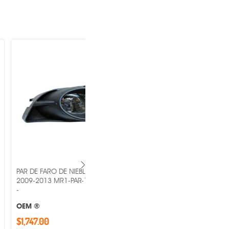
DE NIEBLA HONDA FIT
PAR DE FARO DE NIEBLA FORD
R1-PAR-19-5939-00-1A
MUSTANG 2010-2012 MR1-PAR-19-
5977-00-1A -
OEM ®
$1,779.00