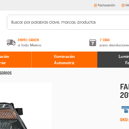
Facturación
Mi
ENVÍO GRATIS
7 DÍAS
a todo México
para devolucione
A partir de $599 MXN.
Términos y condiciones
ación
Iluminación
Lumin
* Aplican restricciones
Políticas de devoluciones
rior
Automotriz
F
SORIOS
FA
20
SKU: