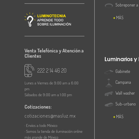
Sobreponer a
MÁS
Venta Telefónica y Atención a
Clientes
Luminarios y
222 2 14 46 20
Gabinete
Campana
Lunes a Viernes de 9:00 am a 6:00
pm
Wall washer
Sábados de 9:00 am a 1:00 pm
Sub-urbano
Cotizaciones:
cotizaciones@masluz.mx
MÁS
· Envíos a todo México
· Somos la tienda de iluminación online
más grande de México