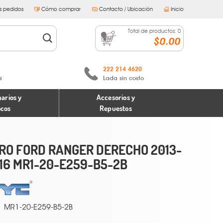
s pedidos
Cómo comprar
Contacto / Ubicación
Inicio
Total de productos:
0
$0.00
222 214 4620
s
Lada sin costo
arios y
Accesorios y
ocos
Repuestos
RO FORD RANGER DERECHO 2013-
16 MR1-20-E259-B5-2B
MR1-20-E259-B5-2B