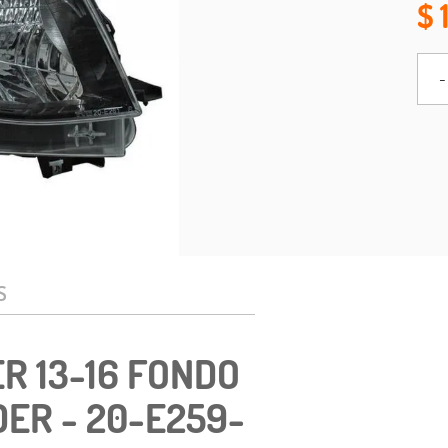
-
S
R 13-16 FONDO
ER - 20-E259-