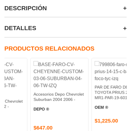
DESCRIPCIÓN
DETALLES
PRODUCTOS RELACIONADOS
PAR DE FARO DE NIEBLA
TOYOTA PRIUS 2014-2015
Accesorios Depo Chevrolet
MR1-PAR-19-6019-00-9A -
Suburban 2004 2006 -
et
OEM ®
DEPO ®
$1,225.00
$647.00