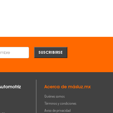
$907.00
$5,549.00
AGREGAR
AGREGAR
Comparar
Comparar
Automotriz
Acerca de másluz.mx
Quiénes somos
Términos y condiciones
Aviso de privacidad