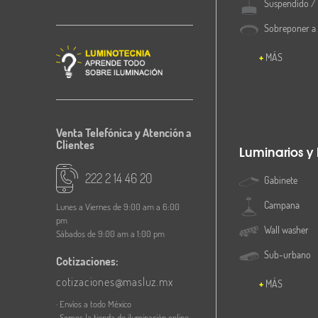
Suspendido / 
Sobreponer a
MÁS
Venta Telefónica y Atención a
Clientes
Luminarios y
222 2 14 46 20
Gabinete
Campana
Lunes a Viernes de 9:00 am a 6:00
pm
Wall washer
Sábados de 9:00 am a 1:00 pm
Sub-urbano
Cotizaciones:
cotizaciones@masluz.mx
MÁS
· Envíos a todo México
· Somos la tienda de iluminación online