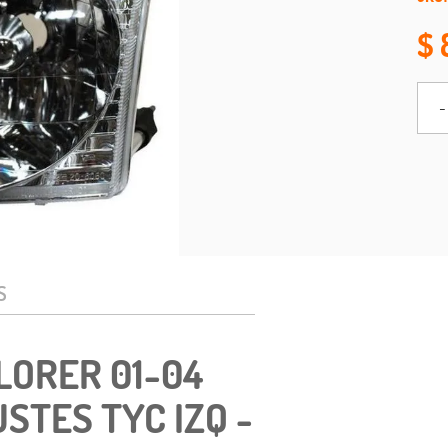
-
S
LORER 01-04
STES TYC IZQ -