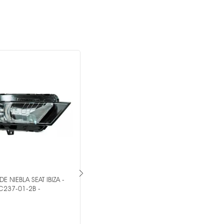
E NIEBLA SEAT IBIZA -
PAR DE FARO DE NIEBLA SEAT IBIZA -
C237-01-2B -
MR1-PAR-19-A101-05-2B -
OEM ®