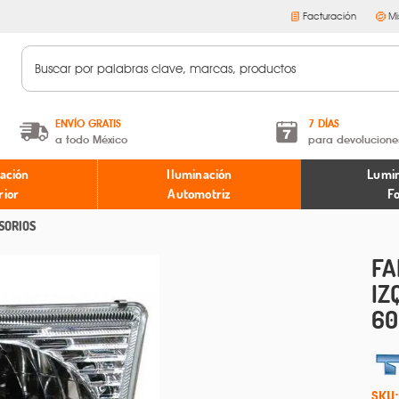
Facturación
Mi
ENVÍO GRATIS
7 DÍAS
a todo México
para devolucione
A partir de $599 MXN.
Términos y condiciones
ación
Iluminación
Lumin
* Aplican restricciones
Políticas de devoluciones
rior
Automotriz
F
SORIOS
FA
IZ
60
SKU: