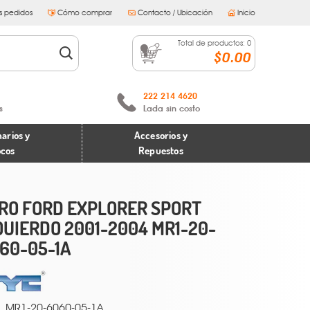
s pedidos
Cómo comprar
Contacto / Ubicación
Inicio
Total de productos:
0
$0.00
222 214 4620
s
Lada sin costo
arios y
Accesorios y
ocos
Repuestos
RO FORD EXPLORER SPORT
QUIERDO 2001-2004 MR1-20-
60-05-1A
MR1-20-6060-05-1A