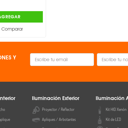
$1,251.00
AGREGAR
AGREGAR
Comparar
Comparar
NES Y
nterior
Iluminación Exterior
Iluminación 
cho
Proyector / Reflector
Kit HID Xenón
aplique
Apliques / Arbotantes
Kit de LED