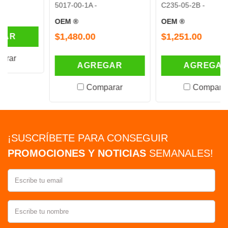
5017-00-1A -
C235-05-2B -
OEM ®
OEM ®
$1,480.00
$1,251.00
AGREGAR
AGREGAR
Comparar
Comparar
¡SUSCRÍBETE PARA CONSEGUIR
PROMOCIONES Y NOTICIAS
SEMANALES!