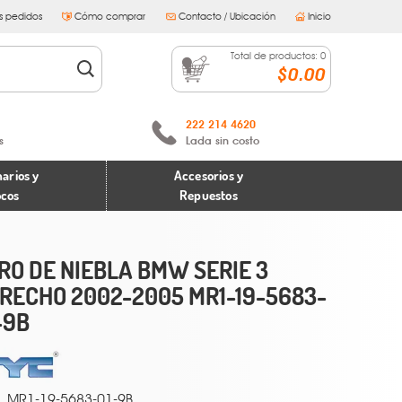
s pedidos
Cómo comprar
Contacto / Ubicación
Inicio
Total de productos:
0
$0.00
222 214 4620
s
Lada sin costo
arios y
Accesorios y
ocos
Repuestos
RO DE NIEBLA BMW SERIE 3
RECHO 2002-2005 MR1-19-5683-
-9B
MR1-19-5683-01-9B