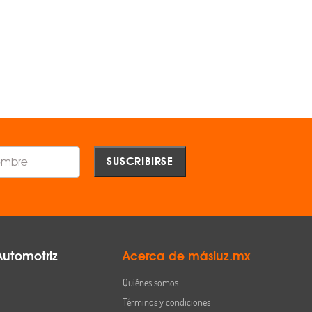
$2,169.00
$1,251.00
AGREGAR
AGREGAR
Comparar
Comparar
Automotriz
Acerca de másluz.mx
Quiénes somos
Términos y condiciones