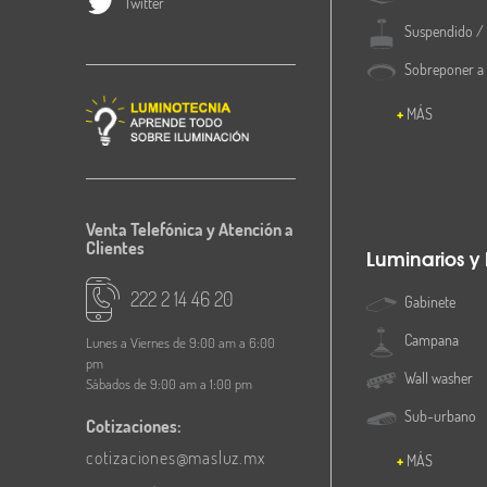
Twitter
Suspendido / 
Sobreponer a
MÁS
Venta Telefónica y Atención a
Clientes
Luminarios y
222 2 14 46 20
Gabinete
Campana
Lunes a Viernes de 9:00 am a 6:00
pm
Wall washer
Sábados de 9:00 am a 1:00 pm
Sub-urbano
Cotizaciones:
cotizaciones@masluz.mx
MÁS