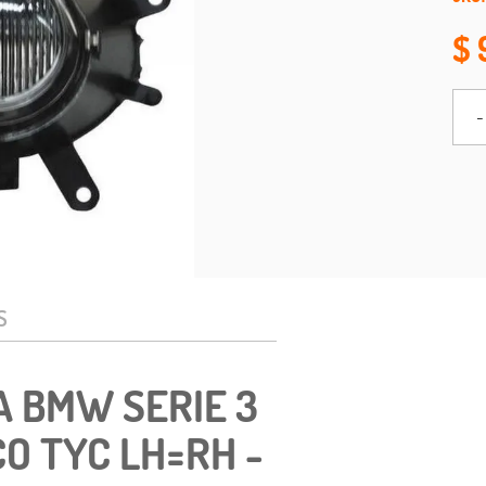
-
S
A BMW SERIE 3
O TYC LH=RH -