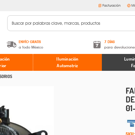
Facturación
Mi
ENVÍO GRATIS
7 DÍAS
a todo México
para devolucione
A partir de $599 MXN.
Términos y condiciones
ación
Iluminación
Lumin
* Aplican restricciones
Políticas de devoluciones
rior
Automotriz
F
SORIOS
FA
DE
01
SKU: