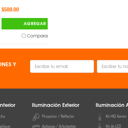
OEM ®
$2,704.00
AGREGAR
AGREGAR
Comparar
Comparar
NES Y
nterior
Iluminación Exterior
Iluminación 
cho
Proyector / Reflector
Kit HID Xenón
aplique
Apliques / Arbotantes
Kit de LED