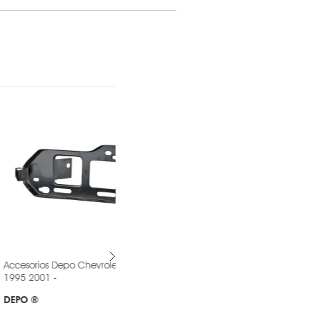
DEREC
epo Chevrolet Lumina
PAR DE FARO DE NIEBLA TOYOTA YARIS
2012-2016 MR1-PAR-19-C319-01-9B
-