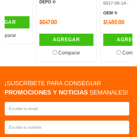
DEPO ®
5017-00-1A -
OEM ®
$647.00
$1,480.00
AGREGAR
AGREGAR
Comparar
Comparar
¡SUSCRÍBETE PARA CONSEGUIR
PROMOCIONES Y NOTICIAS
SEMANALES!