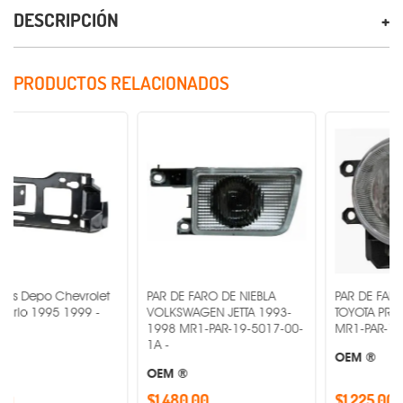
DESCRIPCIÓN
PRODUCTOS RELACIONADOS
 Chevrolet
PAR DE FARO DE NIEBLA
PAR DE FARO DE NIEB
95 1999 -
VOLKSWAGEN JETTA 1993-
TOYOTA PRIUS 2014-
1998 MR1-PAR-19-5017-00-
MR1-PAR-19-6019-00
1A -
OEM ®
OEM ®
$1,480.00
$1,225.00