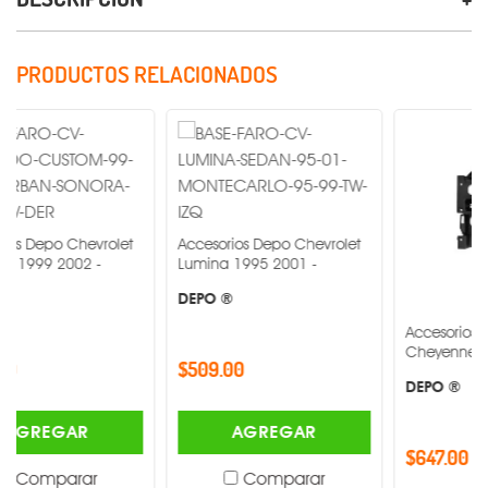
PRODUCTOS RELACIONADOS
Chevrolet
Accesorios Depo Chevrolet
002 -
Lumina 1995 2001 -
DEPO ®
Accesorios Depo Chev
Cheyenne 2003 2006
$509.00
DEPO ®
AR
AGREGAR
$647.00
rar
Comparar