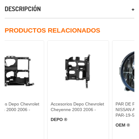
DESCRIPCIÓN
PRODUCTOS RELACIONADOS
Chevrolet
Accesorios Depo Chevrolet
PAR DE FARO DE NIE
06 -
Cheyenne 2003 2006 -
NISSAN ARMADA - MR
PAR-19-5721-00-1A -
DEPO ®
OEM ®